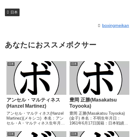
日本
boxingmeikan
あなたにおススメボクサー
日本
日本
アンセル・マルティネス
豊岡 正勝(Masakatsu
(Hanzel Martinez)
Toyooka)
アンセル・マルティネス(Hanzel
豊岡 正勝(Masakatsu Toyooka)
Martinez)(メキシコ) 本名：アン
(金子) 本名：不明生年月日：
セル・A・マルティネス生年月
1961年6月17日国籍：日本戦績：
日：1991年11月21日国籍：メキ
11戦6勝(2KO)5敗 【獲得タイト
シコ戦績：30戦27勝(21KO)3
ル】なし 【戦歴】1982/04/02
日本
日本