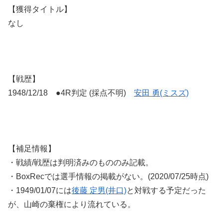
【獲得タイトル】
なし
【戦歴】
1948/12/18 ●4R判定 (採点不明)
安田 勇(ミスズ)
【補足情報】
・戦績/戦歴は判明済みのもののみ記載。
・BoxRecでは選手情報の掲載がない。(2020/07/25時点)
・1949/01/07には
後藤 定男(井口)
と対戦する予定だった
が、山崎の棄権により流れている。