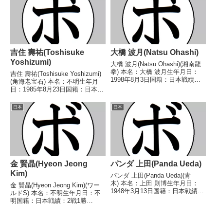
敗 【獲得タイトル】WBC米国
○4R判定 (採点不明) 土谷 俊治
(USNBC全米)バンタム...
(帝拳)19...
吉住 壽祐(Toshisuke
大橋 波月(Natsu Ohashi)
Yoshizumi)
大橋 波月(Natsu Ohashi)(湘南龍
拳) 本名：大橋 波月生年月日：
吉住 壽祐(Toshisuke Yoshizumi)
1998年8月3日国籍：日本戦績：
(角海老宝石) 本名：不明生年月
17戦10勝(7KO)6敗1分 【獲得タ
日：1985年8月23日国籍：日本戦
イトル】なし 【戦歴】
績：20戦10勝(6KO)9敗1分 【獲
2016/05/31 ○3RTKO 中島 珠
得タイトル】なし 【戦歴】
日本
日本
旗(三迫)2016/0...
2003/06/16 ○4R判定 3-0(40-
37、...
金 賢晶(Hyeon Jeong
パンダ 上田(Panda Ueda)
Kim)
パンダ 上田(Panda Ueda)(青
木) 本名：上田 則博生年月日：
金 賢晶(Hyeon Jeong Kim)(ワー
1948年3月13日国籍：日本戦績：
ルドS) 本名：不明生年月日：不
13戦4勝8敗1分 【獲得タイトル】
明国籍：日本戦績：2戦1勝
なし 【戦歴】1975/01/26 ●4R
(1KO)1敗 【獲得タイトル】な
判定 (採点不明) 加島 隆一(勝
し 【戦歴】1985/08/26