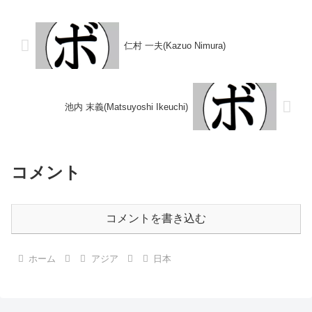
又)■1975年度V...
○3RKO 佐藤 晴夫(オサム)■1985
年度東日本スーパーライト...
仁村 一夫(Kazuo Nimura)
池内 末義(Matsuyoshi Ikeuchi)
コメント
コメントを書き込む
ホーム
アジア
日本