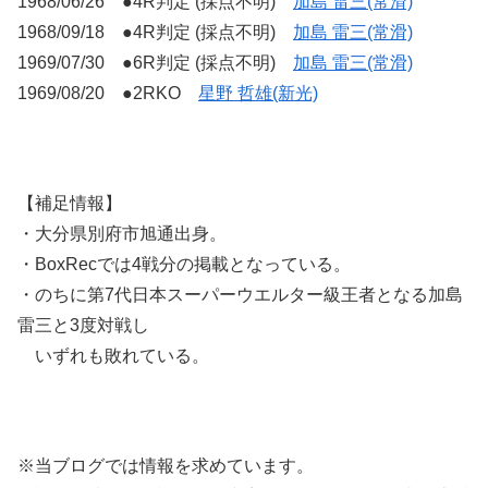
1968/06/26 ●4R判定 (採点不明)
加島 雷三(常滑)
1968/09/18 ●4R判定 (採点不明)
加島 雷三(常滑)
1969/07/30 ●6R判定 (採点不明)
加島 雷三(常滑)
1969/08/20 ●2RKO
星野 哲雄(新光)
【補足情報】
・大分県別府市旭通出身。
・BoxRecでは4戦分の掲載となっている。
・のちに第7代日本スーパーウエルター級王者となる加島
雷三と3度対戦し
いずれも敗れている。
※当ブログでは情報を求めています。