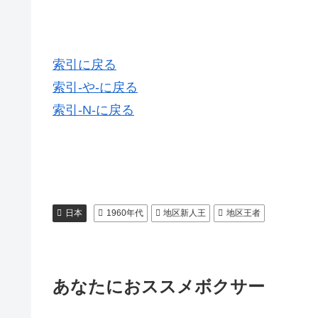
索引に戻る
索引-や-に戻る
索引-N-に戻る
日本
1960年代
地区新人王
地区王者
あなたにおススメボクサー