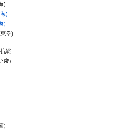
海)
海)
海)
(東拳)
対抗戦
第魔)
鷹)