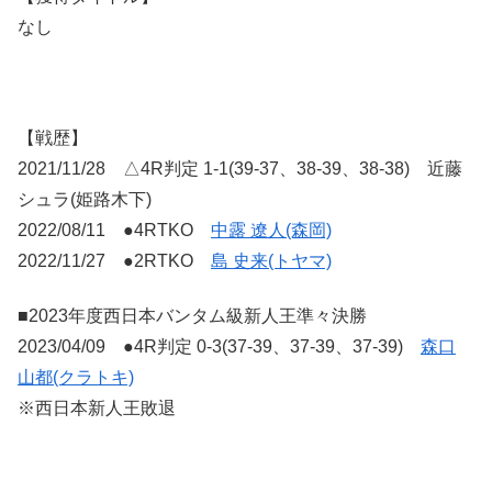
なし
【戦歴】
2021/11/28 △4R判定 1-1(39-37、38-39、38-38) 近藤
シュラ(姫路木下)
2022/08/11 ●4RTKO
中露 遼人(森岡)
2022/11/27 ●2RTKO
島 史来(トヤマ)
■2023年度西日本バンタム級新人王準々決勝
2023/04/09 ●4R判定 0-3(37-39、37-39、37-39)
森口
山都(クラトキ)
※西日本新人王敗退