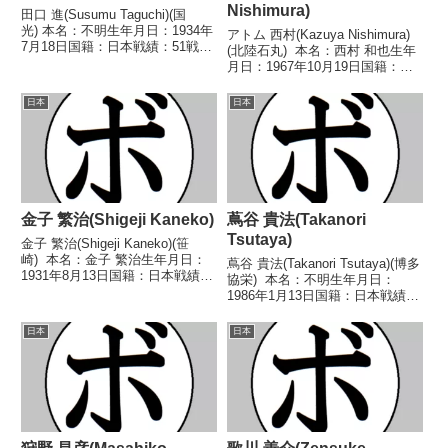
Nishimura)
田口 進(Susumu Taguchi)(国
光) 本名：不明生年月日：1934年
アトム 西村(Kazuya Nishimura)
7月18日国籍：日本戦績：51戦34
(北陸石丸) 本名：西村 和也生年
勝(6KO)12敗5分 【獲得タイト
月日：1967年10月19日国籍：日
ル】なし 【戦歴】■1951年度東
本戦績：10戦7勝(6KO)1敗2
日本ライトフライ級新人王予選
分 【獲得タイトル】なし 【戦
日本
日本
1951/11/17 ●4...
歴】1989/06/03 ○2RKO 仲宗
根 健一(...
金子 繁治(Shigeji Kaneko)
蔦谷 貴法(Takanori
Tsutaya)
金子 繁治(Shigeji Kaneko)(笹
崎) 本名：金子 繁治生年月日：
蔦谷 貴法(Takanori Tsutaya)(博多
1931年8月13日国籍：日本戦績：
協栄) 本名：不明生年月日：
66戦54勝(34KO)10敗1分1無効試
1986年1月13日国籍：日本戦績：
合 【獲得タイトル】第2代OBF
11戦8勝(4KO)3敗 【獲得タイト
東洋(OPBF東洋太平洋前身)フェ
ル】なし 【戦歴】2008/07/28
日本
日本
ザー級王座 ...
○6R判定 2-1(58-57、58-5...