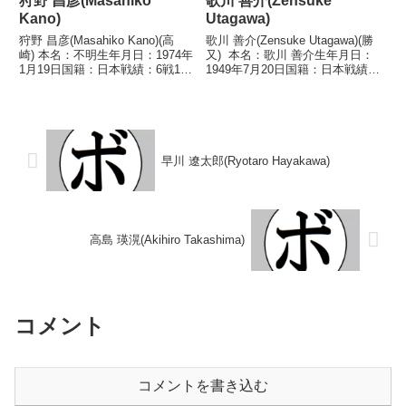
狩野 昌彦(Masahiko
歌川 善介(Zensuke
Kano)
Utagawa)
狩野 昌彦(Masahiko Kano)(高
歌川 善介(Zensuke Utagawa)(勝
崎) 本名：不明生年月日：1974年
又) 本名：歌川 善介生年月日：
1月19日国籍：日本戦績：6戦1勝
1949年7月20日国籍：日本戦績：
5敗 【獲得タイトル】なし 【戦
36戦27勝(8KO)7敗2分 【獲得タ
歴】1995/09/04 ○4R判定 2-
イトル】1969年度全日本フェザ
1(39-38、37-39、39-38) 安部 諭
ー級新人王第11代OBF東洋
(...
(OPBF東洋太平洋...
早川 遼太郎(Ryotaro Hayakawa)
高島 瑛滉(Akihiro Takashima)
コメント
コメントを書き込む