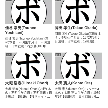
●4R判定 (採点不明) 新恵 竜二
●1RKO 覚間 了三(金
(福間S)199...
子)1968/03/18 ●1RKO 植...
佳谷 常男(Tsuneo
岡田 孝生(Takao Okada)
Yoshitani)
岡田 孝生(Takao Okada)(岡崎) 本
名：不明生年月日：1972年5月5
佳谷 常男(Tsuneo Yoshitani)(東
日国籍：日本戦績：12戦1勝
和)本名：不明生年月日：不明国
(1KO)10敗1分 【獲得タイトル】
籍：日本戦績：2戦1勝(1KO)1敗
なし 【戦歴】1995/04/02
【獲得タイトル】なし【戦歴】
●2RKO 杉田 竜平(畑
1947/07/05 ●KO (ラウンド不
日本
日本
中)1995/07/15 ●2...
明) 鈴木 秀雄(関
西)1948/01/02 ○3RT...
大堀 浩春(Hiroaki Ohori)
太田 憲人(Kento Ota)
大堀 浩春(Hiroaki Ohori)(内野) 本
太田 憲人(Kento Ota)(ワタナベ)
名：不明生年月日：不明国籍：日
本名：太田 憲人生年月日：1989
本戦績：1戦1敗 【獲得タイト
年5月15日国籍：日本戦績：6戦4
ル】なし 【戦歴】1985/01/29
勝(1KO)2敗【獲得タイトル】な
●4RKO 山口 和泉(ヨネク
し【戦歴】2017/06/19 ○4R判定