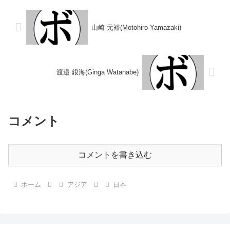
ラ) 【補足情報】・生年月日、出
3-0(39-36、38-37、38-37) 渡
身地等不明。 ※当ブログで...
邉...
山崎 元裕(Motohiro Yamazaki)
渡邉 銀海(Ginga Watanabe)
コメント
コメントを書き込む
ホーム
アジア
日本