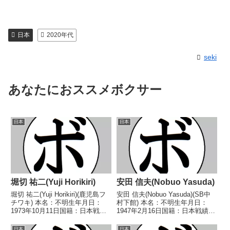
日本
2020年代
seki
あなたにおススメボクサー
日本
日本
堀切 祐二(Yuji Horikiri)
安田 信夫(Nobuo Yasuda)
堀切 祐二(Yuji Horikiri)(鹿児島フ
安田 信夫(Nobuo Yasuda)(SB中
チワキ) 本名：不明生年月日：
村下館) 本名：不明生年月日：
1973年10月11日国籍：日本戦
1947年2月16日国籍：日本戦績：
績：7戦1勝4敗2分 【獲得タイト
8戦8敗 【獲得タイトル】な
ル】なし 【戦歴】1994/09/15
し 【戦歴】1968/02/05
日本
日本