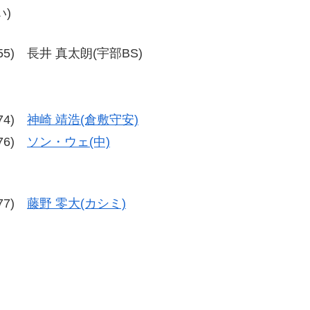
)
58-55) 長井 真太朗(宇部BS)
-74)
神崎 靖浩(倉敷守安)
-76)
ソン・ウェ(中)
-77)
藤野 零大(カシミ)