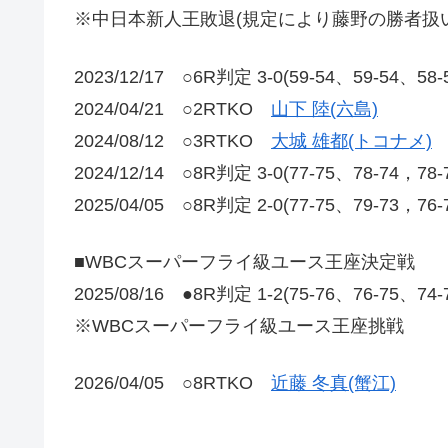
※中日本新人王敗退(規定により藤野の勝者扱い
2023/12/17 ○6R判定 3-0(59-54、59-54、
2024/04/21 ○2RTKO
山下 陸(六島)
2024/08/12 ○3RTKO
大城 雄都(トコナメ)
2024/12/14 ○8R判定 3-0(77-75、78-74，78
2025/04/05 ○8R判定 2-0(77-75、79-73，76
■WBCスーパーフライ級ユース王座決定戦
2025/08/16 ●8R判定 1-2(75-76、76-75、74
※WBCスーパーフライ級ユース王座挑戦
2026/04/05 ○8RTKO
近藤 冬真(蟹江)