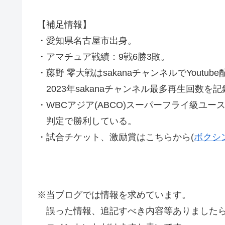
【補足情報】
・愛知県名古屋市出身。
・アマチュア戦績：9戦6勝3敗。
・藤野 零大戦はsakanaチャンネルでYoutub
2023年sakanaチャンネル最多再生回数を記
・WBCアジア(ABCO)スーパーフライ級ユ
判定で勝利している。
・試合チケット、激励賞はこちらから(
ボクシ
※当ブログでは情報を求めています。
誤った情報、追記すべき内容等ありましたら