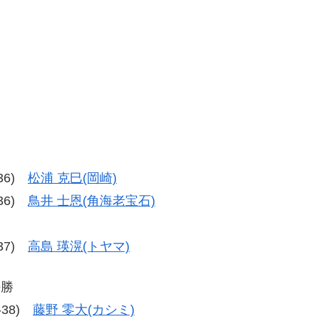
-36)
松浦 克巳(岡崎)
-36)
鳥井 士恩(角海老宝石)
-37)
高島 瑛滉(トヤマ)
決勝
8-38)
藤野 零大(カシミ)