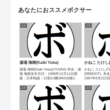
あなたにおススメボクサー
日本
日本
湯場 海樹(Kaiki Yuba)
かねこ たけし(Ta
湯場 海樹(Kaiki Yuba)(YUVAX) 本名：湯
かねこ たけし(Take
場 海樹生年月日：1998年12月11日国
(REBOOT) 
籍：日本戦績：21戦13勝(8KO)6敗2
1987年8月22
分 【獲得タイトル】第3代日本ライト級
勝4敗2分 【獲
ユース王座 【戦歴】2017/02/28
歴】2015/04/21
日本
日本
○3RTKO ペッ...
39-...