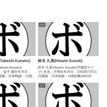
日本
keshi Kaneko)
鈴木 久美(Hisami Suzuki)
shi Kaneko)
鈴木 久美(Hisami Suzuki)(宇都宮ヤジ
本名：金子 健生年月日：
マ) 本名：不明生年月日：1955年7月31
日国籍：日本戦績：11戦5
日国籍：日本戦績：14戦5勝(4KO)9
得タイトル】なし 【戦
敗 【獲得タイトル】なし 【戦歴】
 ○4R判定 3-0(40-37、
1975/02/23 ●1RKO 武元 輝孝(笹
日本
崎)1975/05/0...