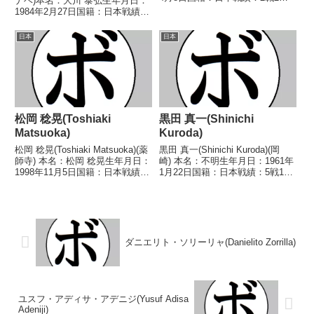
ナベ)本名：大川 泰弘生年月日：
敗 【獲得タイトル】なし 【戦
1984年2月27日国籍：日本戦績：
歴】1975/01/05 ●3RKO 鈴木
30戦14勝(5KO)13敗3分【獲得タ
栄(埼玉中央)■1975年度VANカッ
イトル】なし【戦歴】
日本
日本
プ争奪トーナメン...
2002/11/20 △4R判定 1-1(38-
39、39-38...
松岡 稔晃(Toshiaki
黒田 真一(Shinichi
Matsuoka)
Kuroda)
松岡 稔晃(Toshiaki Matsuoka)(薬
黒田 真一(Shinichi Kuroda)(岡
師寺) 本名：松岡 稔晃生年月日：
崎) 本名：不明生年月日：1961年
1998年11月5日国籍：日本戦績：
1月22日国籍：日本戦績：5戦1勝
1戦1勝 【獲得タイトル】な
(1KO)4敗 【獲得タイトル】な
し 【戦歴】2021/12/19 ○4R判
し 【戦歴】1984/07/21
定 3-0(40-35、39-36、39-36)...
○2RKO 高山 知久(西遠)■1984年
度中日本ライ...
ダニエリト・ソリーリャ(Danielito Zorrilla)
ユスフ・アディサ・アデニジ(Yusuf Adisa
Adeniji)