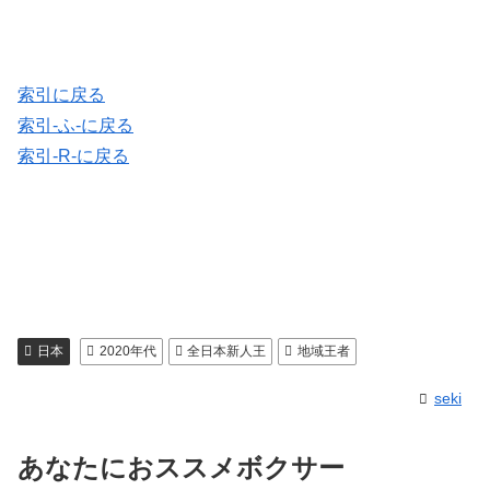
索引に戻る
索引-ふ-に戻る
索引-R-に戻る
日本
2020年代
全日本新人王
地域王者
seki
あなたにおススメボクサー