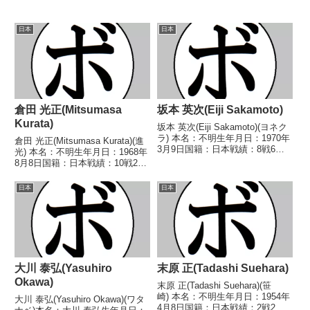
日本
日本
倉田 光正(Mitsumasa
坂本 英次(Eiji Sakamoto)
Kurata)
坂本 英次(Eiji Sakamoto)(ヨネク
ラ) 本名：不明生年月日：1970年
倉田 光正(Mitsumasa Kurata)(進
3月9日国籍：日本戦績：8戦6勝
光) 本名：不明生年月日：1968年
(5KO)2敗 【獲得タイトル】な
8月8日国籍：日本戦績：10戦2勝
し 【戦歴】1989/03/26
(1KO)6敗2分 【獲得タイトル】な
○3RKO 黒田 智郎(宮崎ワール
し 【戦歴】1987/04/12
日本
日本
ド)1989/05/2...
●2RKO 大川 正文(レンゴ
ー)1987/09...
大川 泰弘(Yasuhiro
末原 正(Tadashi Suehara)
Okawa)
末原 正(Tadashi Suehara)(笹
崎) 本名：不明生年月日：1954年
大川 泰弘(Yasuhiro Okawa)(ワタ
4月8日国籍：日本戦績：2戦2