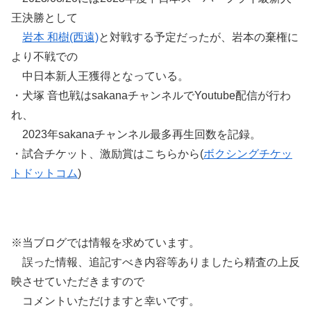
王決勝として
岩本 和樹(西遠)
と対戦する予定だったが、岩本の棄権に
より不戦での
中日本新人王獲得となっている。
・犬塚 音也戦はsakanaチャンネルでYoutube配信が行わ
れ、
2023年sakanaチャンネル最多再生回数を記録。
・試合チケット、激励賞はこちらから(
ボクシングチケッ
トドットコム
)
※当ブログでは情報を求めています。
誤った情報、追記すべき内容等ありましたら精査の上反
映させていただきますので
コメントいただけますと幸いです。