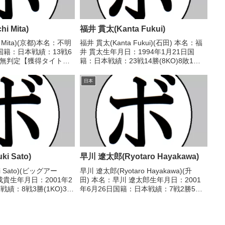
i Mita)
福井 貫太(Kanta Fukui)
i Mita)(京都)本名：不明
福井 貫太(Kanta Fukui)(石田) 本名：福
籍：日本戦績：13戦6
井 貫太生年月日：1994年1月21日国
分1無判定【獲得タイト
籍：日本戦績：23戦14勝(8KO)8敗1
38/01/03 ●2R棄
分 【獲得タイトル】2018年度西日本ス
)1946/01/07
ーパーフェザー級新人王 【戦歴】
日本
2017/04/02 ○2RKO...
i Sato)
早川 遼太郎(Ryotaro Hayakawa)
i Sato)(ビッグアー
早川 遼太郎(Ryotaro Hayakawa)(升
成貴生年月日：2001年2
田) 本名：早川 遼太郎生年月日：2001
績：8戦3勝(1KO)3敗
年6月26日国籍：日本戦績：7戦2勝5
トル】2024年度西部日本
敗 【獲得タイトル】なし 【戦歴】
2025年度西部日本フ
2022/11/27 ●4R判定 0-2(38-38、37-
戦歴】...
39、37-3...