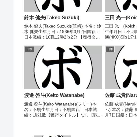
鈴木 健夫(Takeo Suzuki)
三田 光一(Koich
鈴木 健夫(Takeo Suzuki)(笹崎) 本名：鈴
三田 光一(Koich
木 健夫生年月日：1936年3月2日国籍：
生年月日：不明国
日本戦績：16戦12勝2敗2分 【獲得タイ
勝(4KO)5敗1
トル】1954年度高校全日本フライ級王
ル】なし【戦歴】19
者(アマチュア)1957年度国体フライ級優
権 相澤 太郎(関西
日本
日本
勝(アマチュア)19...
○3RTKO 関 ...
渡邊 啓斗(Keito Watanabe)
佐藤 成貴(Naruk
渡邊 啓斗(Keito Watanabe)(フリー)本
佐藤 成貴(Naruk
名：不明生年月日：不明国籍：日本戦
ム) 本名：佐藤 
績：1戦1敗【獲得タイトル】なし【戦
月7日国籍：日本戦
歴】2019/06/09 ●4R判定 0-3(36-40、
2分 【獲得タイ
36-40、36-40) 後藤 心大(大阪天神)
フェザー級新人王
【補足情報...
ェザー級新人王 【