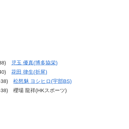
-38)
児玉 優真(博多協栄)
-40)
花田 律生(折尾)
8-38)
松怒魅 ヨシヒロ(宇部BS)
、38-38) 櫻場 龍祥(HKスポーツ)