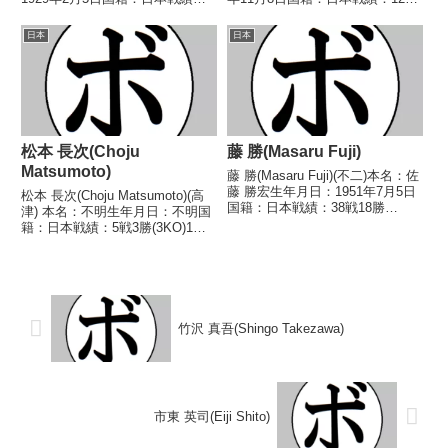
49戦25勝(9KO)13敗10分1無効試
5勝6敗1分 【獲得タイトル】な
合 【獲得タイトル】第5代日本
し 【戦歴】1969/10/08
日本
日本
バンタム級王座 【戦歴】
●2RKO 長田 勝喜(ヨネク
1946/09/16 詳...
ラ)1970/01/...
松本 長次(Choju
藤 勝(Masaru Fuji)
Matsumoto)
藤 勝(Masaru Fuji)(不二)本名：佐
藤 勝宏生年月日：1951年7月5日
松本 長次(Choju Matsumoto)(高
国籍：日本戦績：38戦18勝
津) 本名：不明生年月日：不明国
(5KO)18敗2分【獲得タイトル】
籍：日本戦績：5戦3勝(3KO)1敗1
第29代日本フライ級王座【戦
分 【獲得タイトル】なし 【戦
歴】1971/07/01 ●4R判定 (採点
歴】1946/07/09 ○2RKO 横山
不明) 飯塚 年男(...
政治(日倶支部)1946/07/14
●3RKO...
竹沢 真吾(Shingo Takezawa)
市東 英司(Eiji Shito)