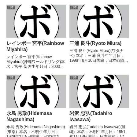
日本
日本
レインボー 宮平(Rainbow
三浦 良斗(Ryoto Miura)
Miyahira)
三浦 良斗(Ryoto Miura)(ワタナ
ベ) 本名：三浦 良斗生年月日：
レインボー 宮平(Rainbow
1998年8月10日国籍：日本戦績：
Miyahira)(沖縄ワールドリング)本
9戦4勝(2KO)3敗2分 【獲得タイ
名：宮平 聖弥生年月日：2000年
トル】2023年度東日本バンタム
12月16日国籍：日本戦績：1戦1
級新人王 【戦歴】2022/02/18
勝 【獲得タイトル】なし 【戦
日本
日本
△4R判定 1-1...
歴】2023/01/22 ○4R判定 3-
0(39-36、38-3...
永島 秀政(Hidemasa
岩沢 忠弘(Tadahiro
Nagashima)
Iwasawa)
永島 秀政(Hidemasa Nagashima)
岩沢 忠弘(Tadahiro Iwasawa)(笹
(東拳) 本名：不明生年月日：
崎) 本名：不明生年月日：1951
1929年2月5日国籍：日本戦績：
年11月8日国籍：日本戦績：12戦