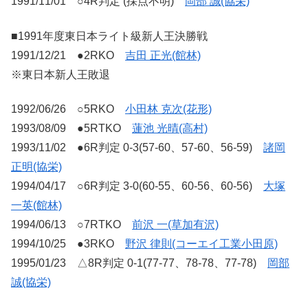
1991/11/01 ○4R判定 (採点不明)
岡部 誠(協栄)
■1991年度東日本ライト級新人王決勝戦
1991/12/21 ●2RKO
吉田 正光(館林)
※東日本新人王敗退
1992/06/26 ○5RKO
小田林 克次(花形)
1993/08/09 ●5RTKO
蓮池 光晴(高村)
1993/11/02 ●6R判定 0-3(57-60、57-60、56-59)
諸岡
正明(協栄)
1994/04/17 ○6R判定 3-0(60-55、60-56、60-56)
大塚
一英(館林)
1994/06/13 ○7RTKO
前沢 一(草加有沢)
1994/10/25 ●3RKO
野沢 律則(コーエイ工業小田原)
1995/01/23 △8R判定 0-1(77-77、78-78、77-78)
岡部
誠(協栄)