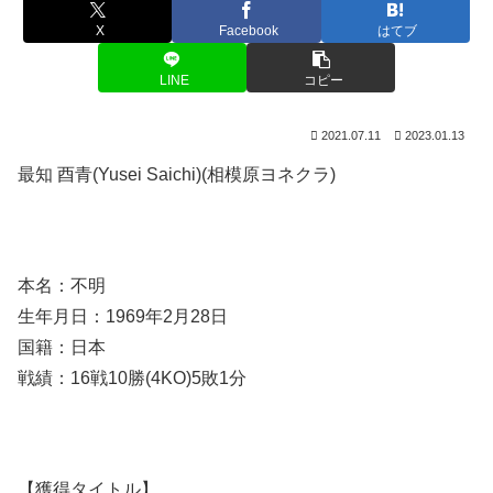
X
Facebook
はてブ
LINE
コピー
2021.07.11
2023.01.13
最知 酉青(Yusei Saichi)(相模原ヨネクラ)
本名：不明
生年月日：1969年2月28日
国籍：日本
戦績：16戦10勝(4KO)5敗1分
【獲得タイトル】