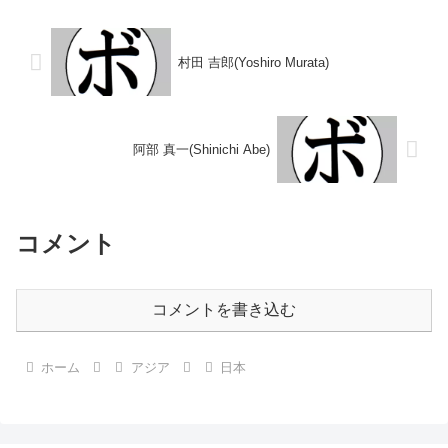
明) 小川 弘(斉田)1979/03/23
○4R判定 2-0(40-37、39-38、38-
○2RK...
3...
村田 吉郎(Yoshiro Murata)
阿部 真一(Shinichi Abe)
コメント
コメントを書き込む
ホーム
アジア
日本