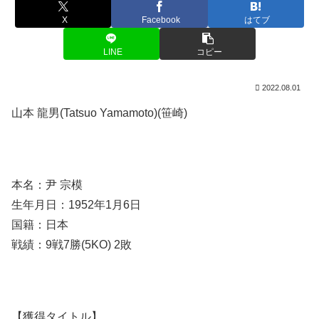
X
Facebook
はてブ
LINE
コピー
2022.08.01
山本 龍男(Tatsuo Yamamoto)(笹崎)
本名：尹 宗模
生年月日：1952年1月6日
国籍：日本
戦績：9戦7勝(5KO) 2敗
【獲得タイトル】