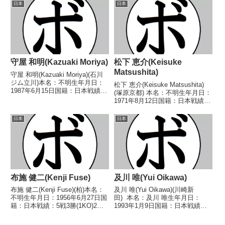
ル】なし 【戦歴】2005/10/30
得タイトル】2009年度全日本ミ
日本
日本
○4R判定 3-0(39-37、39-37、
ニマム級新人王第24代日本ミニ
39-...
マム級王座【戦歴】20...
守屋 和明(Kazuaki Moriya)
松下 恵介(Keisuke
Matsushita)
守屋 和明(Kazuaki Moriya)(石川
ジム立川)本名：不明生年月日：
松下 恵介(Keisuke Matsushita)
1987年6月15日国籍：日本戦績：
(塚原京都) 本名：不明生年月日：
21戦13勝(2KO)8敗【獲得タイト
1971年8月12日国籍：日本戦績：
ル】なし【戦歴】2008/07/19
2戦1勝(1KO)1敗 【獲得タイト
○1RKO 星野 真生(本
ル】なし 【戦歴】1991/05/19
日本
日本
庄)2008/11/19...
〇2RTKO 定岡 修次(大阪帝
拳)■199...
布施 健二(Kenji Fuse)
及川 唯(Yui Oikawa)
布施 健二(Kenji Fuse)(柏)本名：
及川 唯(Yui Oikawa)(川崎新
不明生年月日：1956年6月27日国
田) 本名：及川 唯生年月日：
籍：日本戦績：5戦3勝(1KO)2敗
1993年1月9日国籍：日本戦績：
【獲得タイトル】なし【戦歴】
14戦7勝(4KO)7敗 【獲得タイト
1979/01/27 ○4R判定 (採点不
ル】なし 【戦歴】2015/02/18