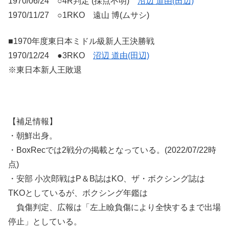
1970/06/24 ○4R判定 (採点不明)
沼辺 道由(田辺)
1970/11/27 ○1RKO 遠山 博(ムサシ)
■1970年度東日本ミドル級新人王決勝戦
1970/12/24 ●3RKO
沼辺 道由(田辺)
※東日本新人王敗退
【補足情報】
・朝鮮出身。
・BoxRecでは2戦分の掲載となっている。(2022/07/22時
点)
・安部 小次郎戦はP＆B誌はKO、ザ・ボクシング誌は
TKOとしているが、ボクシング年鑑は
負傷判定、広報は「左上瞼負傷により全快するまで出場
停止」としている。