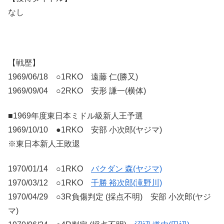
なし
【戦歴】
1969/06/18 ○1RKO 遠藤 仁(勝又)
1969/09/04 ○2RKO 安形 謙一(横体)
■1969年度東日本ミドル級新人王予選
1969/10/10 ●1RKO 安部 小次郎(ヤジマ)
※東日本新人王敗退
1970/01/14 ○1RKO
バクダン 森(ヤジマ)
1970/03/12 ○1RKO
千勝 裕次郎(滝野川)
1970/04/29 ○3R負傷判定 (採点不明) 安部 小次郎(ヤジ
マ)