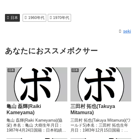
日本
1960年代
1970年代
seki
あなたにおススメボクサー
日本
日本
亀山 磊輝(Raiki
三田村 拓也(Takuya
Kameyama)
Mitamura)
亀山 磊輝(Raiki Kameyama)(協
三田村 拓也(Takuya Mitamura)(ワ
栄) 本名：亀山 大樹生年月日：
ールドS)本名：三田村 拓也生年
1987年4月24日国籍：日本戦績：
月日：1983年12月15日国籍：日
8戦4勝(2KO)4敗 【獲得タイト
本戦績：13戦12勝(2KO)1敗【獲