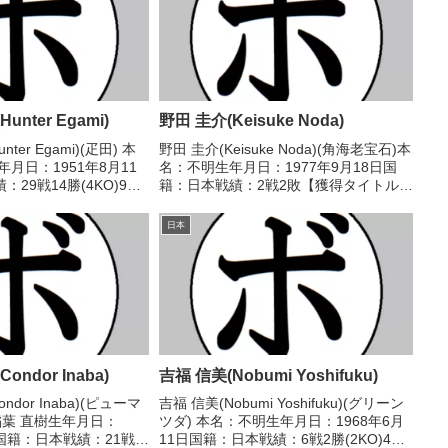
nter Egami)
野田 圭介(Keisuke Noda)
ter Egami)(疋田) 本
野田 圭介(Keisuke Noda)(角海老宝石)本
月日：1951年8月11
名：不明生年月日：1977年9月18日国
29戦14勝(4KO)9敗6
籍：日本戦績：2戦2敗【獲得タイトル】
ル】1970年度中日本フ
なし【戦歴】1999/10/27 ●2RKO 鶴
部日本フライ級王
岡 洋一(木更津グリーンベ
日本
5/...
イ)2000/06/30 ●4R判...
ndor Inaba)
吉福 信美(Nobumi Yoshifuku)
dor Inaba)(ピューマ
吉福 信美(Nobumi Yoshifuku)(グリーン
稲葉 直樹生年月日：
ツダ) 本名：不明生年月日：1968年6月
日国籍：日本戦績：21戦
11日国籍：日本戦績：6戦2勝(2KO)4