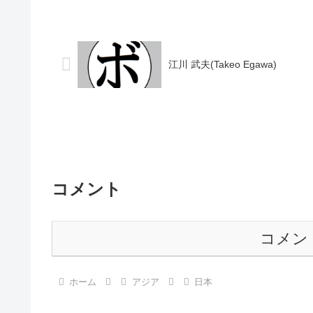
ル】1978年度中日本スーパーバンタム
11勝(7KO)8
級新人王【戦歴】1978/01/29 ●4R判
し 【戦歴】2012/
定 (採点不明) ...
0(40-37、...
江川 武夫(Takeo Egawa)
コメント
コメン
ホーム
アジア
日本