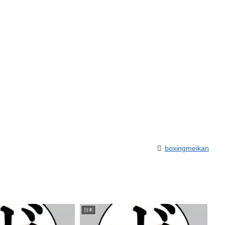
boxingmeikan
日本