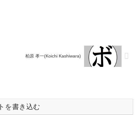
敗2分 【獲得タイトル】な
敗 【獲得タイトル】なし 【戦歴】
12/17 ○4R判定 3-
1991/05/08 ○3RKO 浜田 享宏(新日本
大阪)1991...
柏原 孝一(Koichi Kashiwara)
トを書き込む