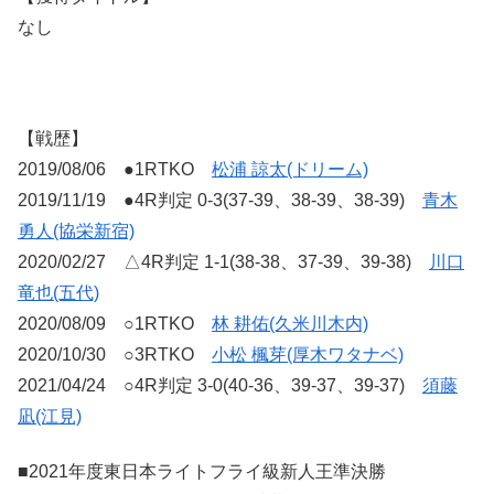
なし
【戦歴】
2019/08/06 ●1RTKO
松浦 諒太(ドリーム)
2019/11/19 ●4R判定 0-3(37-39、38-39、38-39)
青木
勇人(協栄新宿)
2020/02/27 △4R判定 1-1(38-38、37-39、39-38)
川口
竜也(五代)
2020/08/09 ○1RTKO
林 耕佑(久米川木内)
2020/10/30 ○3RTKO
小松 楓芽(厚木ワタナベ)
2021/04/24 ○4R判定 3-0(40-36、39-37、39-37)
須藤
凪(江見)
■2021年度東日本ライトフライ級新人王準決勝