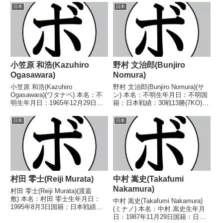
日本
日本
小笠原 和浩(Kazuhiro
野村 文治郎(Bunjiro
Ogasawara)
Nomura)
小笠原 和浩(Kazuhiro
野村 文治郎(Bunjiro Nomura)(サ
Ogasawara)(ワタナベ) 本名：不
ン) 本名：不明生年月日：不明国
明生年月日：1965年12月29日国
籍：日本戦績：30戦13勝(7KO)16
籍：日本戦績：15戦10勝(6KO)3
敗1分 【獲得タイトル】な
敗2分 【獲得タイトル】1989年度
し 【戦歴】1940/12/03 ●4R判
日本
日本
KSD杯争奪スーパーバンタム級
定 (採点不明) 秋山 政司(大東
トーナメント優勝 【戦歴】...
亜)1941/03...
村田 零士(Reiji Murata)
中村 嵩史(Takafumi
Nakamura)
村田 零士(Reiji Murata)(渡嘉
敷) 本名：村田 零士生年月日：
中村 嵩史(Takafumi Nakamura)
1995年8月3日国籍：日本戦績：
(ミナノ) 本名：中村 嵩史生年月
10戦4勝(2KO)5敗1分 【獲得タイ
日：1987年11月29日国籍：日本
トル】なし 【戦歴】