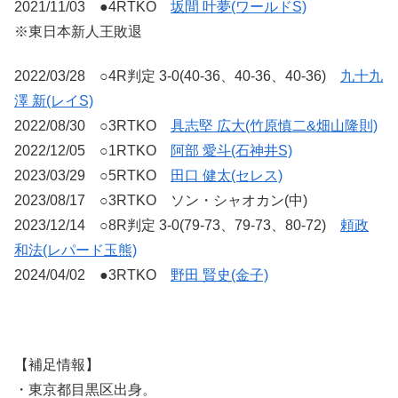
2021/11/03 ●4RTKO
坂間 叶夢(ワールドS)
※東日本新人王敗退
2022/03/28 ○4R判定 3-0(40-36、40-36、40-36)
九十九
澤 新(レイS)
2022/08/30 ○3RTKO
具志堅 広大(竹原慎二&畑山隆則)
2022/12/05 ○1RTKO
阿部 愛斗(石神井S)
2023/03/29 ○5RTKO
田口 健太(セレス)
2023/08/17 ○3RTKO ソン・シャオカン(中)
2023/12/14 ○8R判定 3-0(79-73、79-73、80-72)
頼政
和法(レパード玉熊)
2024/04/02 ●3RTKO
野田 賢史(金子)
【補足情報】
・東京都目黒区出身。