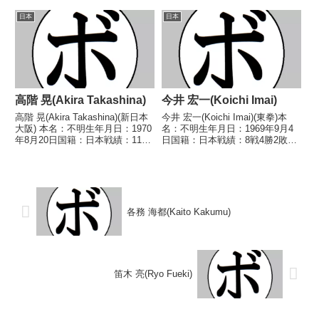
戦績：2戦2敗 【獲得タイトル】
2018/03/23 ○3RTKO 星 尚志
なし 【戦歴】2022/03/05 ●4R
日本
日本
(マナベ)2018/07/...
判定 0-3(37-39、36-40、36-40...
高階 晃(Akira Takashina)
今井 宏一(Koichi Imai)
高階 晃(Akira Takashina)(新日本
今井 宏一(Koichi Imai)(東拳)本
大阪) 本名：不明生年月日：1970
名：不明生年月日：1969年9月4
年8月20日国籍：日本戦績：11戦
日国籍：日本戦績：8戦4勝2敗2
8勝(5KO)3敗 【獲得タイトル】
分【獲得タイトル】なし【戦歴】
1990年度西日本ウェルター級新
1989/10/06 ●4R判定 (採点不
人王 【戦歴】1989/04/18 ○4R
明) 木暮 裕(笹崎)1990/02/19
判定 (採...
○4R判定 ...
各務 海都(Kaito Kakumu)
笛木 亮(Ryo Fueki)