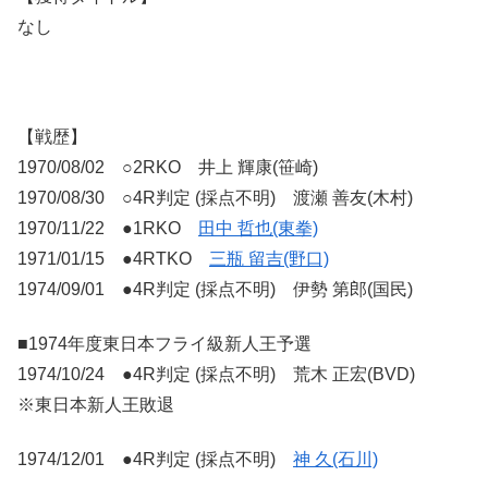
なし
【戦歴】
1970/08/02 ○2RKO 井上 輝康(笹崎)
1970/08/30 ○4R判定 (採点不明) 渡瀬 善友(木村)
1970/11/22 ●1RKO
田中 哲也(東拳)
1971/01/15 ●4RTKO
三瓶 留吉(野口)
1974/09/01 ●4R判定 (採点不明) 伊勢 第郎(国民)
■1974年度東日本フライ級新人王予選
1974/10/24 ●4R判定 (採点不明) 荒木 正宏(BVD)
※東日本新人王敗退
1974/12/01 ●4R判定 (採点不明)
神 久(石川)