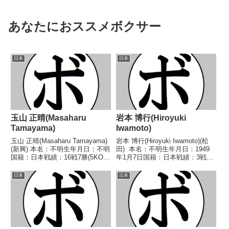
あなたにおススメボクサー
日本
日本
玉山 正晴(Masaharu
岩本 博行(Hiroyuki
Tamayama)
Iwamoto)
玉山 正晴(Masaharu Tamayama)
岩本 博行(Hiroyuki Iwamoto)(松
(新興) 本名：不明生年月日：不明
田) 本名：不明生年月日：1949
国籍：日本戦績：16戦7勝(5KO)8
年1月7日国籍：日本戦績：3戦1
敗1分 【獲得タイトル】な
勝(1KO)2敗 【獲得タイトル】な
し 【戦歴】1965/12/27 ●4R判
し 【戦歴】1971/08/01
日本
日本
定 (採点不明) 平田 忠三(内
○2RKO 塩沢 博(カワムラ)■1971
野)1966/03/...
年度中...