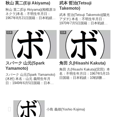
秋山 英二(Eiji Akiyama)
武本 哲治(Tetsuji
Takemoto)
秋山 英二(Eiji Akiyama)(相模原ヨ
ネクラ)本名：不明生年月日：
武本 哲治(Tetsuji Takemoto)(陽光
1967年8月21日国籍：日本戦績：
アダチ) 本名：不明生年月日：
9戦3勝(2KO)3敗3分【獲得タイト
1970年7月5日国籍：日本戦績：6
ル】なし【戦歴】1989/02/11
戦2勝(1KO)3敗1分 【獲得タイト
●4R判定 (採点不明) 古沢 義治
ル】なし 【戦歴】1989/07/18
日本
日本
(オサム)198...
●4R判定 (採点不明) 豊 レイ(ハ
ラダ)...
スパーク 山元(Spark
角田 久(Hisashi Kakuta)
Yamamoto)
角田 久(Hisashi Kakuta)(宮田) 本
名：不明生年月日：1967年5月15
スパーク 山元(Spark Yamamoto)
日国籍：日本戦績：10戦8勝
(木村) 本名：山元 義明生年月
(4KO)1敗1分 【獲得タイトル】
日：1949年6月5日国籍：日本戦
1994年度全日本バンタム級新人
績：21戦14勝(7KO)6敗1分 【獲
王 【戦歴】1992/10/25
得タイトル】なし 【戦歴】
○1RKO 室井...
1966/07/20 ○1RKO 坂田 政敏
(中外)1966/...
小島 義雄(Yoshio Kojima)