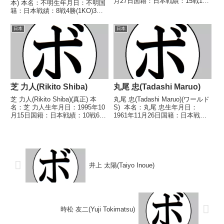
月27日国籍：日本戦績：15戦10
本) 本名：不明生年月日：不明国
勝(2KO)3敗2分 【獲得タイトル】
籍：日本戦績：8戦4勝(1KO)3敗1
OPBF東洋太平洋スーパーウェル
分 【獲得タイトル】1982年度西
ター級暫定王座第23代OPBF東洋
部日本フライ級新人王 【戦歴】
日本
日本
太平洋スーパー...
■1982年度西部日本フライ級新人
王予選1982/09/...
芝 力人(Rikito Shiba)
丸尾 忠(Tadashi Maruo)
芝 力人(Rikito Shiba)(真正) 本
丸尾 忠(Tadashi Maruo)(ワールド
名：芝 力人生年月日：1995年10
S) 本名：丸尾 忠生年月日：
月15日国籍：日本戦績：10戦6勝
1961年11月26日国籍：日本戦
(3KO)3敗1分 【獲得タイトル】
績：20戦13勝(10KO)7敗 【獲得
2018年度B級トーナメントフライ
タイトル】1982年度全日本スー
級優勝第2代日本ライトフライ級
パーフライ級新人王第6代日本ス
ユース王座 【戦歴】2...
ーパーフライ級王座第9...
井上 太陽(Taiyo Inoue)
時松 友二(Yuji Tokimatsu)