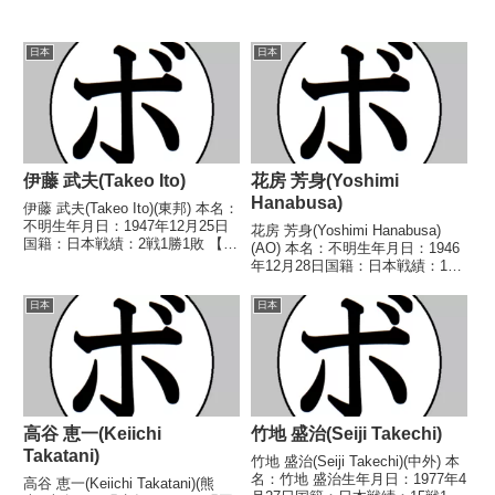
日本
日本
伊藤 武夫(Takeo Ito)
花房 芳身(Yoshimi
Hanabusa)
伊藤 武夫(Takeo Ito)(東邦) 本名：
不明生年月日：1947年12月25日
花房 芳身(Yoshimi Hanabusa)
国籍：日本戦績：2戦1勝1敗 【獲
(AO) 本名：不明生年月日：1946
得タイトル】なし 【戦歴】
年12月28日国籍：日本戦績：15
1967/12/06 ●3RTKO 岩崎 昭
戦2勝12敗1分 【獲得タイトル】
治(ヨネクラ)1968/02/18 ○4R判
なし 【戦歴】1970/01/29 ●6R
日本
日本
定 (採...
判定 (採点不明) 大宮 健(三
鷹)1970/...
高谷 恵一(Keiichi
竹地 盛治(Seiji Takechi)
Takatani)
竹地 盛治(Seiji Takechi)(中外) 本
名：竹地 盛治生年月日：1977年4
高谷 恵一(Keiichi Takatani)(熊