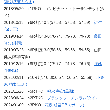
知也(堺東ミツキ)
2018/05/20 ○1RKO ゴンピチット・トーサンデット(タ
イ)
2018/10/13 ●6R判定 0-3(57-58、57-58、57-59)
諏訪
亮(真正)
2019/04/14 ○6R判定 3-0(78-74、79-73、79-73)
藤田
裕史(井岡)
2019/07/23 ○6R判定 3-0(58-56、59-56、59-55) 山田
健太(草加有沢)
2019/12/16 ●8R判定 0-2(75-77、74-78、76-76)
溝越
斗夢(緑)
2021/02/11 ●10R判定 0-3(56-57、56-57、55-58)
小笠
原 梢太(三迫)
2021/11/28 ●5RTKO
福永 宇宙(黒潮)
2023/06/24 ○2RTKO
プラシップ・チンラム(タイ)
2024/01/09 ○3RKO
花森 成吾(JBスポーツ)