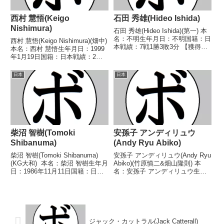
西村 慧悟(Keigo
石田 秀雄(Hideo Ishida)
Nishimura)
石田 秀雄(Hideo Ishida)(第一) 本
名：不明生年月日：不明国籍：日
西村 慧悟(Keigo Nishimura)(畑中)
本戦績：7戦1勝3敗3分 【獲得タ
本名：西村 慧悟生年月日：1999
イトル】なし 【戦歴】
年1月19日国籍：日本戦績：2戦1
1942/01/23 △6R判定 (採点不
勝1敗【獲得タイトル】なし【戦
明) 桜庭 春夫(共
歴】2016/09/11 ○4R判定 3-
日本
日本
栄)1943/04/13 ●6R判定 (採...
0(39-37、39-37、39-37) ヤ
ン・...
柴沼 智樹(Tomoki
安孫子 アンディリュウ
Shibanuma)
(Andy Ryu Abiko)
柴沼 智樹(Tomoki Shibanuma)
安孫子 アンディリュウ(Andy Ryu
(KG大和) 本名：柴沼 智樹生年月
Abiko)(竹原慎二&畑山隆則) 本
日：1986年11月11日国籍：日本
名：安孫子 アンディリュウ生年
戦績：12戦8勝(2KO)4敗 【獲得
月日：2000年7月4日国籍：日本
タイトル】2018年度東日本ミニ
戦績：3戦1勝2敗 【獲得タイト
マム級新人王 【戦歴】
ル】なし 【戦歴】2022/05/20
2016/04/14 ○...
●4R判定 0-3(37...
ジャック・カットラル(Jack Catterall)