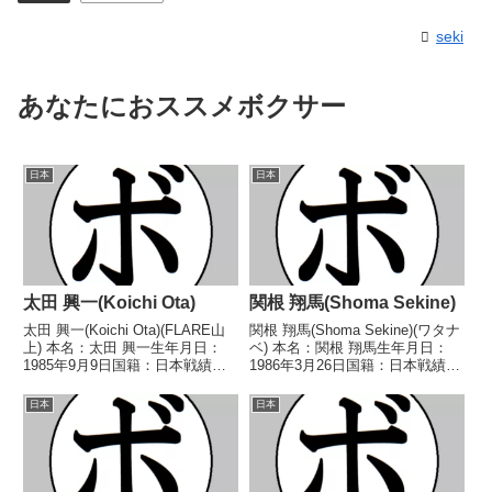
seki
あなたにおススメボクサー
日本
日本
太田 興一(Koichi Ota)
関根 翔馬(Shoma Sekine)
太田 興一(Koichi Ota)(FLARE山
関根 翔馬(Shoma Sekine)(ワタナ
上) 本名：太田 興一生年月日：
ベ) 本名：関根 翔馬生年月日：
1985年9月9日国籍：日本戦績：4
1986年3月26日国籍：日本戦績：
戦2勝(2KO)2敗 【獲得タイトル】
16戦6勝(2KO)8敗2分 【獲得タイ
なし 【戦歴】2019/08/06
トル】なし 【戦歴】
日本
日本
○3RTKO 新明 哲平(横田
2010/12/14 △4R判定 1-0(39-
S)2020/02/...
38、38-38、...