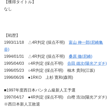
【獲得タイトル】
なし
【戦歴】
1993/11/18 △4R判定 (採点不明)
富山 伸一郎(尼崎亀
谷)
1994/01/31 △4R判定 (採点不明)
桑原 徹(尼崎)
1995/04/03 ○4R判定 (採点不明)
合田 雄次(陽光アダチ)
1996/05/23 ○4R判定 (採点不明) 柚木 貴則(江坂)
1996/06/26 ●1RKO 上杉 寛和(森岡)
■1997年度西日本バンタム級新人王予選
1997/04/17 ●4R判定 (採点不明) 白樫 浩治(陽光アダチ)
※西日本新人王敗退