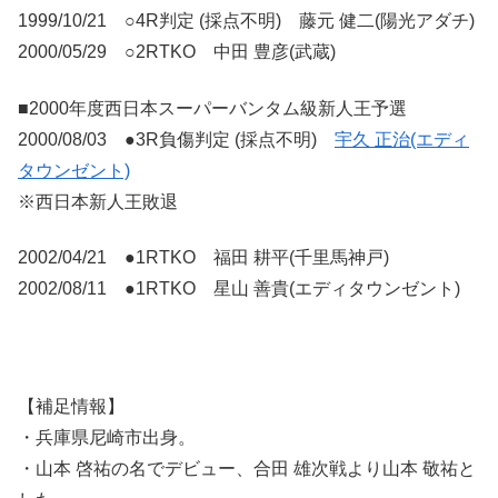
1999/10/21 ○4R判定 (採点不明) 藤元 健二(陽光アダチ)
2000/05/29 ○2RTKO 中田 豊彦(武蔵)
■2000年度西日本スーパーバンタム級新人王予選
2000/08/03 ●3R負傷判定 (採点不明)
宇久 正治(エディ
タウンゼント)
※西日本新人王敗退
2002/04/21 ●1RTKO 福田 耕平(千里馬神戸)
2002/08/11 ●1RTKO 星山 善貴(エディタウンゼント)
【補足情報】
・兵庫県尼崎市出身。
・山本 啓祐の名でデビュー、合田 雄次戦より山本 敬祐と