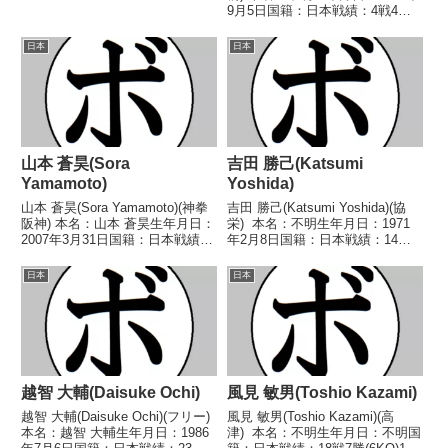
得タイトル】1949年度(第六回)東
9月5日国籍：日本戦績：4戦4
日本バンタム級新人王【戦歴】
敗 【獲得タイトル】なし 【戦
1949/01/22 ○1RKO 小原 直二
歴】1969/11/26 ●3RKO 山中
日本
日本
(東都)1949...
庄司(笹崎)1970/01/29 ●3RKO
斎藤 ...
山本 蒼昊(Sora
吉田 勝己(Katsumi
Yamamoto)
Yoshida)
山本 蒼昊(Sora Yamamoto)(神拳
吉田 勝己(Katsumi Yoshida)(協
阪神) 本名：山本 蒼昊生年月日：
栄) 本名：不明生年月日：1971
2007年3月31日国籍：日本戦績：
年2月8日国籍：日本戦績：14戦
4戦2勝(2KO)2敗 【獲得タイト
10勝(7KO)4敗 【獲得タイトル】
ル】なし 【戦歴】2024/10/20
1990年度KSD杯争奪トーナメン
日本
日本
○1RTKO スリヤー・プッタラサ
トスーパーライト級優勝 【戦
ックサー(タイ...
歴】1989/05/...
越智 大輔(Daisuke Ochi)
風見 敏男(Toshio Kazami)
越智 大輔(Daisuke Ochi)(フリー)
風見 敏男(Toshio Kazami)(高
本名：越智 大輔生年月日：1986
津) 本名：不明生年月日：不明国