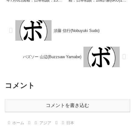
年7月6日国籍：日本戦績：23戦
籍：日本戦績：18戦7勝(6KO)10
10勝(3KO)10敗3分【獲得タイト
敗1分 【獲得タイトル】な
ル】2008年度西部日本バンタム
し 【戦歴】1946/06/16
級新人王【戦歴】2006/09/30
○3RTKO 紀本 利文(中
○1RKO 片岡 ...
日)1946/06/18 ●3R...
須藤 信行(Nobuyuki Sudo)
バズソー 山辺(Buzzsaw Yamabe)
コメント
コメントを書き込む
ホーム
アジア
日本