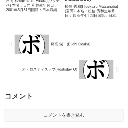
日向 和輝(Kazuki Hinata)(ワタナ
ベ) 本名：日向 和輝生年月日：
松信 秀和(Hidekazu Matsunobu)
2001年5月31日国籍：日本戦績：
(宮田) 本名：松信 秀和生年月
5戦3勝(0KO)2敗 【獲得タイト
日：1975年4月23日国籍：日本戦
ル】なし 【戦歴】2024/10/08
績：43戦31勝(21KO)10敗2
○4R判定 3-0(39-37、40-36、40...
分 【獲得タイトル】1997年度全
日本フェザー級新人王 【戦歴】
1996/03/...
尾高 栄一(Eiichi Odaka)
オ・ロスティスラブ(Rostislav O)
コメント
コメントを書き込む