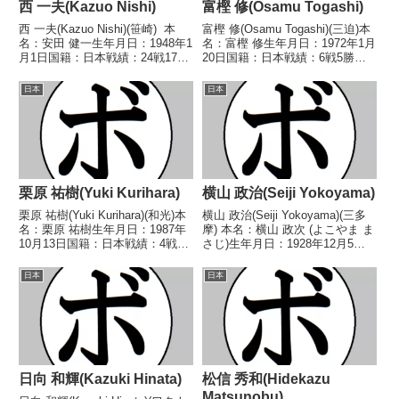
西 一夫(Kazuo Nishi)
富樫 修(Osamu Togashi)
西 一夫(Kazuo Nishi)(笹崎) 本
富樫 修(Osamu Togashi)(三迫)本
名：安田 健一生年月日：1948年1
名：富樫 修生年月日：1972年1月
月1日国籍：日本戦績：24戦17勝
20日国籍：日本戦績：6戦5勝
(1KO)5敗2分 【獲得タイトル】
(3KO)1敗【獲得タイトル】1989
1965年度全日本スーパーフェザ
年度インターハイウェルター級優
日本
日本
ー級新人王 【戦歴】
勝(アマチュア)1989年度国体少年
1965/07/22 ○4R判...
の部ウェルター級優勝(...
栗原 祐樹(Yuki Kurihara)
横山 政治(Seiji Yokoyama)
栗原 祐樹(Yuki Kurihara)(和光)本
横山 政治(Seiji Yokoyama)(三多
名：栗原 祐樹生年月日：1987年
摩) 本名：横山 政次 (よこやま ま
10月13日国籍：日本戦績：4戦4
さじ)生年月日：1928年12月5日
敗【獲得タイトル】なし【戦歴】
国籍：日本戦績：48戦23勝
2017/06/11 ●3RTKO 安藤 佳
(5KO)16敗8分1無効試合 【獲得
日本
日本
孝(中日)2017/11/19 ●2RTKO
タイトル】1947年度東日本フラ
中...
イ級新人王1948年...
日向 和輝(Kazuki Hinata)
松信 秀和(Hidekazu
Matsunobu)