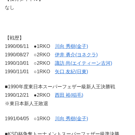
なし
【戦歴】
1990/06/11 ●1RKO
川向 秀樹(金子)
1990/08/27 ○2RKO
伊井 勇介(ヨネクラ)
1990/10/01 ○2RKO
諏訪 尚(エイティーン古河)
1990/11/01 ○1RKO
矢口 友紀(日東)
■1990年度東日本スーパーフェザー級新人王決勝戦
1990/12/21 ●2RKO
西田 裕(稲毛)
※東日本新人王敗退
1991/04/05 ○1RKO
川向 秀樹(金子)
■KSD杯争奪トーナメントスーパーフェザー級準決勝