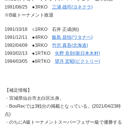
1991/06/25 ●3RKO
三浦 雄司(ヨネクラ)
※B級トーナメント敗退
1991/10/18 ○1RKO 石井 正成(柏)
1991/12/11 ●4RKO
飯島 昌恒(ワタナベ)
1992/04/09 ●3RKO
竹沢 真吾(北海道)
1993/02/13 ●1RTKO
矢野 良則(新日本木村)
1994/03/05 ●6RTKO
望月 宏昭(ビクトリー)
【補足情報】
・宮城県仙台市太白区出身。
・BoxRecでは3戦分の掲載となっている。(2021/04/23時
点)
・のちにA級トーナメントスーパーフェザー級で優勝する