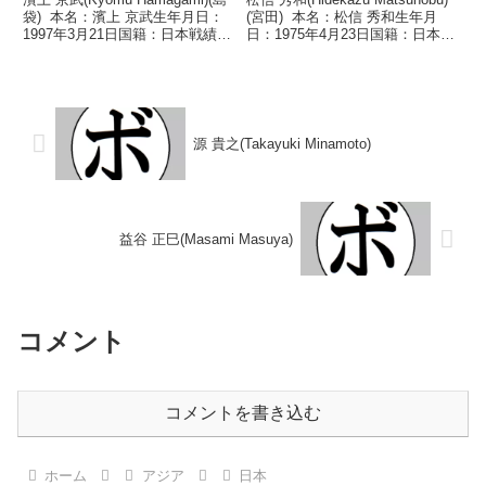
袋) 本名：濱上 京武生年月日：
(宮田) 本名：松信 秀和生年月
1997年3月21日国籍：日本戦績：
日：1975年4月23日国籍：日本戦
10戦4勝(4KO)4敗2分 【獲得タイ
績：43戦31勝(21KO)10敗2
トル】2017年度西部日本フライ
分 【獲得タイトル】1997年度全
級新人王2018年度西部日本フラ
日本フェザー級新人王 【戦歴】
イ級新人王 【戦...
1996/03/...
源 貴之(Takayuki Minamoto)
益谷 正巳(Masami Masuya)
コメント
コメントを書き込む
ホーム
アジア
日本