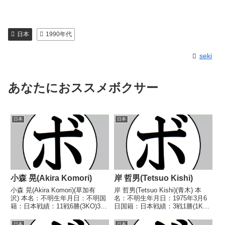
日本
1990年代
seki
あなたにおススメボクサー
日本
日本
小森 晃(Akira Komori)
岸 哲男(Tetsuo Kishi)
小森 晃(Akira Komori)(草加有
岸 哲男(Tetsuo Kishi)(青木) 本
沢) 本名：不明生年月日：不明国
名：不明生年月日：1975年3月6
籍：日本戦績：11戦6勝(3KO)3敗
日国籍：日本戦績：3戦1勝(1KO)
2分 【獲得タイトル】なし 【戦
2敗 【獲得タイトル】なし 【戦
歴】1978/10/12 ○4R判定 (採点
歴】1995/01/09 ○2RKO 小泉
日本
日本