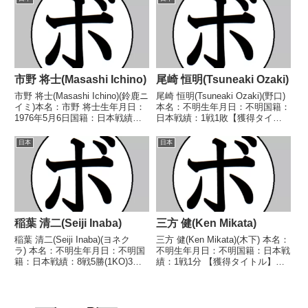
不明) 佐々木 通雄(不二秩
雅幸(斎田)■1995年度東日本スー
父)1978/12/2...
パーフラ...
市野 将士(Masashi Ichino)
尾崎 恒明(Tsuneaki Ozaki)
市野 将士(Masashi Ichino)(鈴鹿ニ
尾崎 恒明(Tsuneaki Ozaki)(野口)
イミ)本名：市野 将士生年月日：
本名：不明生年月日：不明国籍：
1976年5月6日国籍：日本戦績：
日本戦績：1戦1敗【獲得タイト
17戦9勝(4KO)7敗1分【獲得タイ
ル】なし【戦歴】1955/08/19
トル】なし【戦歴】1995/11/23
●4R判定 (採点不明) 鈴木 盛(笹
日本
日本
○4RTKO 鷹匠 一也(平
崎)【補足情報】・戦績/戦歴は判
石)1996/06...
明済みのもののみ記載。...
稲葉 清二(Seiji Inaba)
三方 健(Ken Mikata)
稲葉 清二(Seiji Inaba)(ヨネク
三方 健(Ken Mikata)(木下) 本名：
ラ) 本名：不明生年月日：不明国
不明生年月日：不明国籍：日本戦
籍：日本戦績：8戦5勝(1KO)3
績：1戦1分 【獲得タイトル】な
敗 【獲得タイトル】なし 【戦
し 【戦歴】■1985年度西日本フ
歴】1989/12/05 ●1RKO 山西
ライ級新人王予選1985/07/23
一郎(竜拳)1990/03/06 ○4R判定
△4R判定 (採点不明) 讃岐 忠治
(採点不明...
(中外)※西日本新人王...