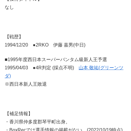
なし
【戦歴】
1994/12/20 ●2RKO 伊藤 嘉男(中日)
■1995年度西日本スーパーバンタム級新人王予選
1995/04/03 ●4R判定 (採点不明)
山本 敬祐(グリーンツ
ダ)
※西日本新人王敗退
【補足情報】
・香川県仲多度郡琴平町出身。
・BoxRecでは選手情報の掲載がない。(2022/10/19時点)