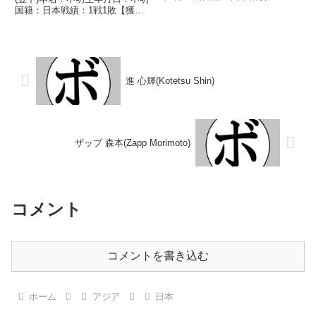
14勝(8KO)21敗2分 【獲得タイト
国籍：日本戦績：1戦1敗【獲得
ル】なし 【戦歴】1970/10/28
タイトル】なし【戦歴】
○1RKO 浜淵 年春(不二)1970/...
1950/01/03 ●2RKO 安川 一郎
(タイガー)【補足情報】・戦績/戦
歴は判明済みのもののみ記載...
進 心輝(Kotetsu Shin)
ザップ 森本(Zapp Morimoto)
コメント
コメントを書き込む
ホーム
アジア
日本