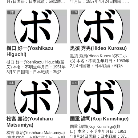
月7日国籍：日本戦績：6戦2勝4
年月日：1957年4月24日国籍：日
敗【獲得タイトル】なし【戦歴】
本戦績：14戦8勝(2KO)5敗1
1991/04/16 ○4R判定 (採点不
分 【獲得タイトル】なし 【戦
日本
日本
明) 中田 隆克(アポ
歴】1980/04/20 ○4R判定 (採点
ロ)1991/06/03 ●3...
不明) 目時 良次...
樋口 好一(Yoshikazu
黒須 秀男(Hideo Kurosu)
Higuchi)
黒須 秀男(Hideo Kurosu)(不二小
杉) 本名：不明生年月日：1953年
樋口 好一(Yoshikazu Higuchi)(勝
2月4日国籍：日本戦績：6戦5勝
又) 本名：不明生年月日：1951年
(3KO)1敗 【獲得タイトル】1972
3月31日国籍：日本戦績：3戦3
年度全日本ウェルター級新人
敗 【獲得タイトル】なし 【戦
王 【戦歴】1972/08/26
歴】1969/12/03 ●1RKO 斎藤
日本
日本
○1RKO パンチョ 斎藤...
孝美(AO)1970/01/15 ●4R判定
...
松宮 嘉治(Yoshiharu
国重 講司(Koji Kunishige)
Matsumiya)
国重 講司(Koji Kunishige)(野
口) 本名：不明生年月日：1951
松宮 嘉治(Yoshiharu Matsumiya)
年9月14日国籍：日本戦績：37戦
(豊中)本名：不明生年月日：不明