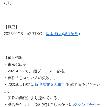
なし
【戦歴】
2022/09/13 ○2RTKO
坂本 航太(駿河男児)
【補足情報】
・東京都出身。
・2022/03/28にC級プロテスト合格。
・自称「じゃない方の矢吹」。
・2025/05/19には
菊池 響(KG大和)
と対戦する予定だった
が、
矢吹の棄権により流れている。
・試合チケット、激励賞はこちらから(
ボクシングチケッ