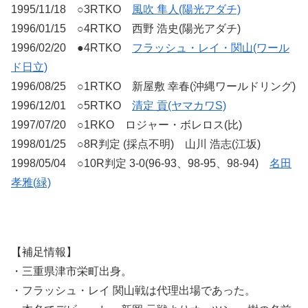
1995/11/18 ○3RTKO
風吹 隼人(陽光アダチ)
1996/01/15 ○4RTKO 西野 浩史(陽光アダチ)
1996/02/20 ●4RTKO
フラッシュ・レイ・関山(ワール
ド日立)
1996/08/25 ○1RTKO 新屋敷 幸春(沖縄ワールドリング)
1996/12/01 ○5RTKO
清定 貢(ヤマカワS)
1997/07/20 ○1RKO ロジャー・ボレロス(比)
1998/01/25 ○8R判定 (採点不明) 山川 浩志(江坂)
1998/05/04 ○10R判定 3-0(96-93、98-95、98-94)
名田
孝雅(緑)
【補足情報】
・三重県津市栄町出身。
・フラッシュ・レイ 関山戦は代理出場であった。