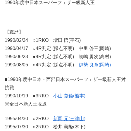
1990年度中日本スーパーフェザー級新人王
【戦歴】
1990/02/24 ○1RKO 増田 悟(平石)
1990/04/17 ○4R判定 (採点不明) 中里 啓三(岡崎)
1990/06/23 ●4R判定 (採点不明) 朝嶋 勇次(高村)
1990/08/05 ○4R判定 (採点不明)
伊勢 良章(岡崎)
■1990年度中日本・西部日本スーパーフェザー級新人王対
抗戦
1990/10/19 ●3RKO
小山 寛倫(熊本)
※全日本新人王敗退
1995/04/30 ○2RKO
新岡 元(三津山)
1995/07/30 ○2RKO 松井 憲隆(木下)