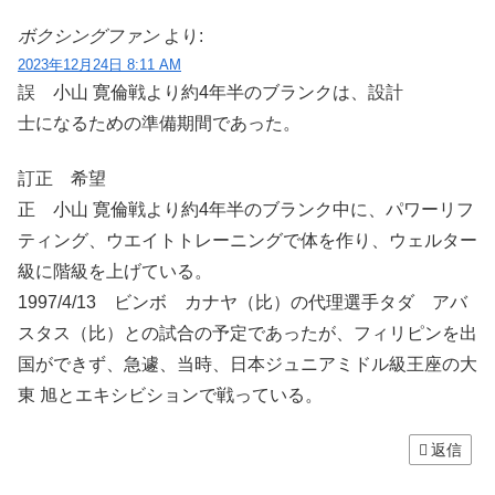
ボクシングファン
より:
2023年12月24日 8:11 AM
誤 小山 寛倫戦より約4年半のブランクは、設計
士になるための準備期間であった。
訂正 希望
正 小山 寛倫戦より約4年半のブランク中に、パワーリフ
ティング、ウエイトトレーニングで体を作り、ウェルター
級に階級を上げている。
1997/4/13 ビンボ カナヤ（比）の代理選手タダ アバ
スタス（比）との試合の予定であったが、フィリピンを出
国ができず、急遽、当時、日本ジュニアミドル級王座の大
東 旭とエキシビションで戦っている。
返信