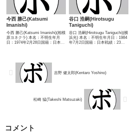
今西 勝己(Katsumi
谷口 浩嗣(Hirotsugu
Imanishi)
Taniguchi)
今西 勝己(Katsumi Imanishi)(相模
谷口 浩嗣(Hirotsugu Taniguchi)(横
原ヨネクラ) 本名：不明生年月
浜光) 本名：不明生年月日：1984
日：1974年2月28日国籍：日本戦
年7月2日国籍：日本戦績：23戦
績：10戦8勝(6KO)1敗1分 【獲得
12勝(4KO)9敗2分 【獲得タイト
タイトル】なし 【戦歴】
ル】なし 【戦歴】2004/08/06
1993/01/26 ○2RKO 寺島 延彦
○4R判定 3-0(40-35、40-...
(北海道)19...
吉野 健太郎(Kentaro Yoshino)
松崎 猛(Takeshi Matsuzaki)
コメント