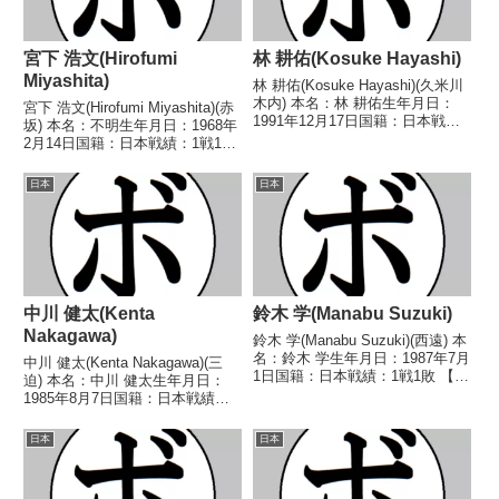
宮下 浩文(Hirofumi
林 耕佑(Kosuke Hayashi)
Miyashita)
林 耕佑(Kosuke Hayashi)(久米川
木内) 本名：林 耕佑生年月日：
宮下 浩文(Hirofumi Miyashita)(赤
1991年12月17日国籍：日本戦
坂) 本名：不明生年月日：1968年
績：2戦2敗 【獲得タイトル】な
2月14日国籍：日本戦績：1戦1
し 【戦歴】2020/08/09
敗 【獲得タイトル】なし 【戦
●1RTKO 山内 寛太(DANGAN
歴】■1992年度東日本スーパーフ
日本
日本
AOKI)2025/...
ェザー級新人王予選1992/06/23
●1RKO ア...
中川 健太(Kenta
鈴木 学(Manabu Suzuki)
Nakagawa)
鈴木 学(Manabu Suzuki)(西遠) 本
名：鈴木 学生年月日：1987年7月
中川 健太(Kenta Nakagawa)(三
1日国籍：日本戦績：1戦1敗 【獲
迫) 本名：中川 健太生年月日：
得タイトル】なし 【戦歴】
1985年8月7日国籍：日本戦績：
2022/10/23 ●2RTKO 上村 健
34戦28勝(15KO)5敗1分 【獲得タ
太(緑) 【補足情報】・静岡県袋井
イトル】第38代日本スーパーフ
日本
日本
市出身。・鈴木 ...
ライ級王座第42代日本スーパー
フライ級王座第44代日本ス...