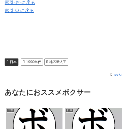
索引-お-に戻る
索引-O-に戻る
日本
1990年代
地区新人王
seki
あなたにおススメボクサー
日本
日本