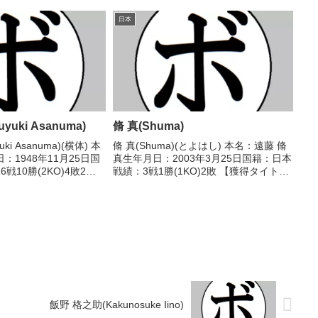
ル】なし 【戦歴】
(10KO)6敗6分 【獲得タイトル】第29代
○4R判定 (採点不明) 浦
OPBF東洋太平洋フライ級王座第34代
日本
OPBF東洋太平洋...
yuki Asanuma)
脩 真(Shuma)
ki Asanuma)(横体) 本
脩 真(Shuma)(とよはし) 本名：遠藤 脩
：1948年11月25日国
真生年月日：2003年3月25日国籍：日本
戦10勝(2KO)4敗2
戦績：3戦1勝(1KO)2敗 【獲得タイト
ル】なし 【戦歴】
ル】なし 【戦歴】2025/07/20 ●4R判
 ○4R判定 (採点不明) 吉田
定 0-3(36-40、37-39、37-39) 中井 裕
人...
飯野 格之助(Kakunosuke Iino)