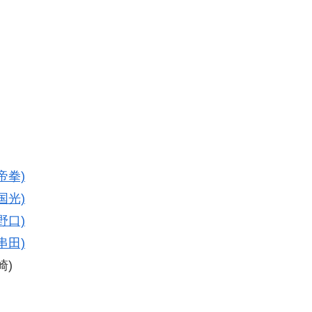
帝拳)
国光)
野口)
串田)
崎)