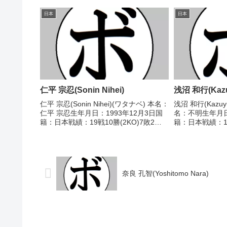
得タイトル】1988年度インターハイフ
分 【獲得タイト
ェザー級優勝(アマチュア)1989年度全日
1974/05/23 
日本
日本
本選手権フェ...
豊彦(松田)1...
仁平 宗忍(Sonin Nihei)
浅沼 和行(Kazu
仁平 宗忍(Sonin Nihei)(ワタナベ) 本名：
浅沼 和行(Kazuyu
仁平 宗忍生年月日：1993年12月3日国
名：不明生年月日
籍：日本戦績：19戦10勝(2KO)7敗2
籍：日本戦績：16
分 【獲得タイトル】2013年度C級トー
分 【獲得タイト
ナメントフライ級優勝2015年度B級トー
1966/08/07
ナメントバンタム級優...
正男(野口...
奈良 孔智(Yoshitomo Nara)