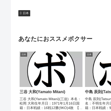
日本
あなたにおススメボクサー
日本
日本
三谷 大和(Yamato Mitani)
中島 辰則(Tatsu
三谷 大和(Yamato Mitani)(三迫) 本名：
中島 辰則(Tatsuno
松岡 大和生年月日：1971年1月16日国
名：不明生年月日
籍：日本戦績：16戦12勝(9KO)4敗 【獲
籍：日本戦績：9戦