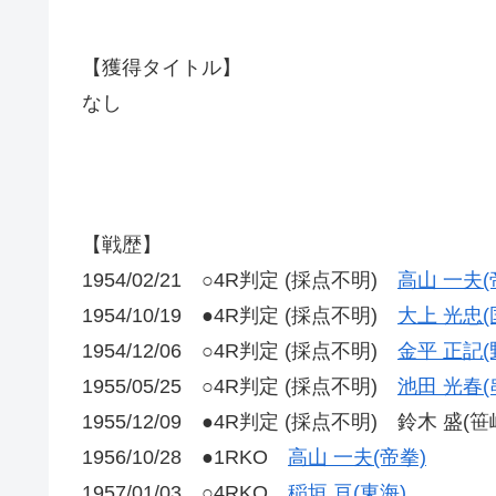
【獲得タイトル】
なし
【戦歴】
1954/02/21 ○4R判定 (採点不明)
高山 一夫(
1954/10/19 ●4R判定 (採点不明)
大上 光忠(
1954/12/06 ○4R判定 (採点不明)
金平 正記(
1955/05/25 ○4R判定 (採点不明)
池田 光春(
1955/12/09 ●4R判定 (採点不明) 鈴木 盛(笹
1956/10/28 ●1RKO
高山 一夫(帝拳)
1957/01/03 ○4RKO
稲垣 亘(東海)