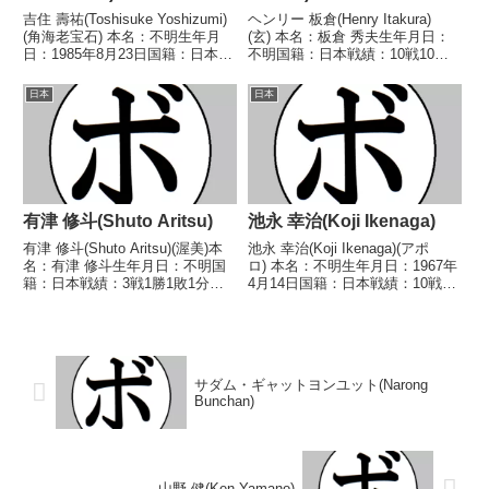
吉住 壽祐(Toshisuke Yoshizumi)
ヘンリー 板倉(Henry Itakura)
(角海老宝石) 本名：不明生年月
(玄) 本名：板倉 秀夫生年月日：
日：1985年8月23日国籍：日本戦
不明国籍：日本戦績：10戦10勝
績：20戦10勝(6KO)9敗1分 【獲
(5KO) 【獲得タイトル】1946年
得タイトル】なし 【戦歴】
度東日本ライト級新人王 【戦
日本
日本
2003/06/16 ○4R判定 3-0(40-
歴】1946/06/09 ○4R判定 (採点
37、...
不明) 高津 明彦(...
有津 修斗(Shuto Aritsu)
池永 幸治(Koji Ikenaga)
有津 修斗(Shuto Aritsu)(渥美)本
池永 幸治(Koji Ikenaga)(アポ
名：有津 修斗生年月日：不明国
ロ) 本名：不明生年月日：1967年
籍：日本戦績：3戦1勝1敗1分
4月14日国籍：日本戦績：10戦2
【獲得タイトル】なし【戦歴】
勝(2KO)7敗1分 【獲得タイトル】
2018/04/08 ○4R判定 3-0(40-
なし 【戦歴】1990/02/25
35、40-35、40-36) 鶴海 高士(寝
○1RKO 岩井 芳幸(尼
屋川石田)...
崎)1990/04/13 ...
サダム・ギャットヨンユット(Narong
Bunchan)
山野 健(Ken Yamano)