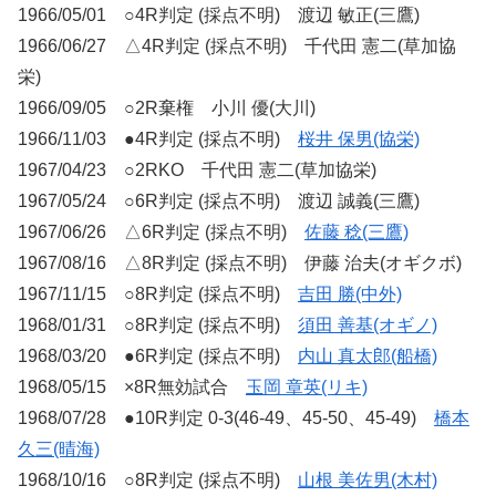
1966/05/01 ○4R判定 (採点不明) 渡辺 敏正(三鷹)
1966/06/27 △4R判定 (採点不明) 千代田 憲二(草加協
栄)
1966/09/05 ○2R棄権 小川 優(大川)
1966/11/03 ●4R判定 (採点不明)
桜井 保男(協栄)
1967/04/23 ○2RKO 千代田 憲二(草加協栄)
1967/05/24 ○6R判定 (採点不明) 渡辺 誠義(三鷹)
1967/06/26 △6R判定 (採点不明)
佐藤 稔(三鷹)
1967/08/16 △8R判定 (採点不明) 伊藤 治夫(オギクボ)
1967/11/15 ○8R判定 (採点不明)
吉田 勝(中外)
1968/01/31 ○8R判定 (採点不明)
須田 善基(オギノ)
1968/03/20 ●6R判定 (採点不明)
内山 真太郎(船橋)
1968/05/15 ×8R無効試合
玉岡 章英(リキ)
1968/07/28 ●10R判定 0-3(46-49、45-50、45-49)
橋本
久三(晴海)
1968/10/16 ○8R判定 (採点不明)
山根 美佐男(木村)