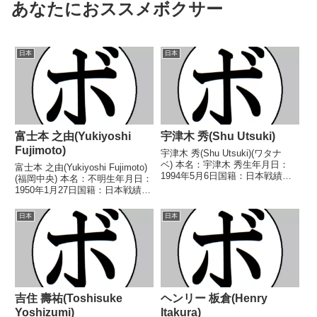
あなたにおススメボクサー
日本
日本
富士本 之由(Yukiyoshi
宇津木 秀(Shu Utsuki)
Fujimoto)
宇津木 秀(Shu Utsuki)(ワタナ
ベ) 本名：宇津木 秀生年月日：
富士本 之由(Yukiyoshi Fujimoto)
1994年5月6日国籍：日本戦績：
(福岡中央) 本名：不明生年月日：
19戦18勝(15KO)1敗 【獲得タイ
1950年1月27日国籍：日本戦績：
トル】2017年度全日本社会人選
4戦2勝(2KO)1敗1分 【獲得タイ
手権ライトウェルター級優勝(ア
トル】なし 【戦歴】
日本
日本
マチュア)2020年度A級トー...
1969/09/17 ○1RKO 本田 茂(大
分)1969/...
吉住 壽祐(Toshisuke
ヘンリー 板倉(Henry
Yoshizumi)
Itakura)