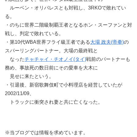
ルーベン・オリバレスとも対戦し、3RKOで敗れてい
る。
・のちに世界二階級制覇王者となるホン・スーファンと対
戦し、判定で敗れている。
・第10代WBA世界フライ級王者である
大場 政夫(帝拳)
の
スパーリングパートナー。大場の最終戦と
なった
チャチャイ・チオノイ(タイ)
戦前のパートナーも
務め、事故死の数日前にその愛車を大木に
見せに来たという。
・引退後、新宿歌舞伎町で小料理店を経営していたが
2002/11/09、
トラックに衝突され妻と共に亡くなった。
※当ブログでは情報を求めています。