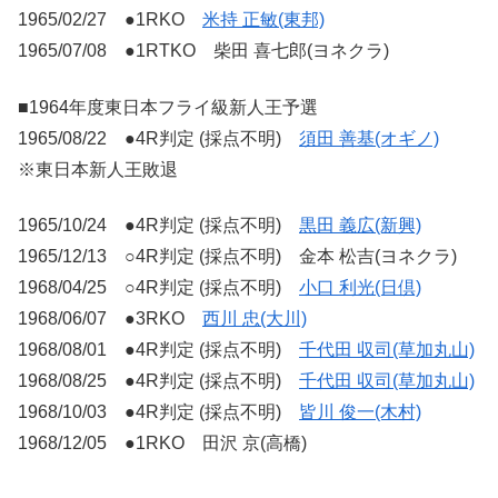
1965/02/27 ●1RKO
米持 正敏(東邦)
1965/07/08 ●1RTKO 柴田 喜七郎(ヨネクラ)
■1964年度東日本フライ級新人王予選
1965/08/22 ●4R判定 (採点不明)
須田 善基(オギノ)
※東日本新人王敗退
1965/10/24 ●4R判定 (採点不明)
黒田 義広(新興)
1965/12/13 ○4R判定 (採点不明) 金本 松吉(ヨネクラ)
1968/04/25 ○4R判定 (採点不明)
小口 利光(日倶)
1968/06/07 ●3RKO
西川 忠(大川)
1968/08/01 ●4R判定 (採点不明)
千代田 収司(草加丸山)
1968/08/25 ●4R判定 (採点不明)
千代田 収司(草加丸山)
1968/10/03 ●4R判定 (採点不明)
皆川 俊一(木村)
1968/12/05 ●1RKO 田沢 京(高橋)