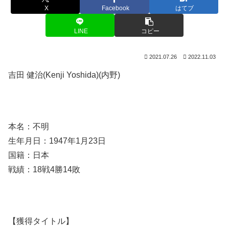
X
Facebook
はてブ
LINE
コピー
2021.07.26
2022.11.03
吉田 健治(Kenji Yoshida)(内野)
本名：不明
生年月日：
1947
年
1
月
23
日
国籍：日本
戦績：
18
戦
4
勝
14
敗
【獲得タイトル】