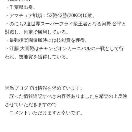
・千葉県出身。
・アマチュア戦績：52戦42勝(20KO)10敗。
・のにち2度世界スーパーフライ級王者となる河野 公平と
対戦し、判定で勝利している。
・最強後楽園優勝時には技能賞を獲得。
・江藤 大喜戦はチャンピオンカーニバルの一戦として行
われ、技能賞を獲得している。
※当ブログでは情報を求めています。
誤った情報追記すべき内容等ありましたら精査の上反映
させていただきますので
コメントいただけますと幸いです。