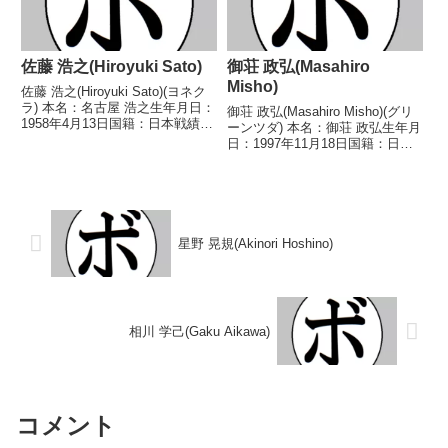
佐藤 浩之(Hiroyuki Sato)
御荘 政弘(Masahiro
Misho)
佐藤 浩之(Hiroyuki Sato)(ヨネク
ラ) 本名：名古屋 浩之生年月日：
御荘 政弘(Masahiro Misho)(グリ
1958年4月13日国籍：日本戦績：
ーンツダ) 本名：御荘 政弘生年月
2戦2敗 【獲得タイトル】な
日：1997年11月18日国籍：日本
し 【戦歴】1980/03/29
戦績：4戦2勝2敗 【獲得タイト
●1RKO 大塚 敏男(ヤジマ宇都
ル】なし 【戦歴】2023/04/16
宮)1981/04/19 ...
○4R判定 3-0(39-37、39-37、
39-...
星野 晃規(Akinori Hoshino)
相川 学己(Gaku Aikawa)
コメント