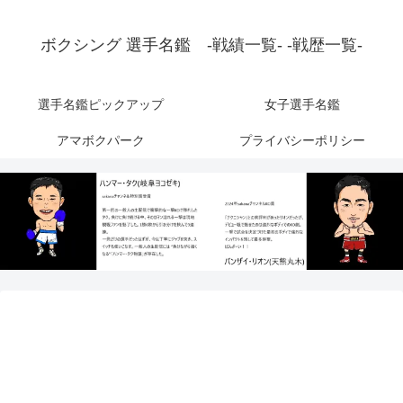
ボクシング 選手名鑑 -戦績一覧- -戦歴一覧-
選手名鑑ピックアップ
女子選手名鑑
アマボクパーク
プライバシーポリシー