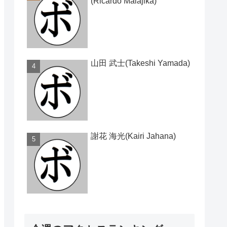
(Ricardo Malajika)
山田 武士(Takeshi Yamada)
謝花 海光(Kairi Jahana)