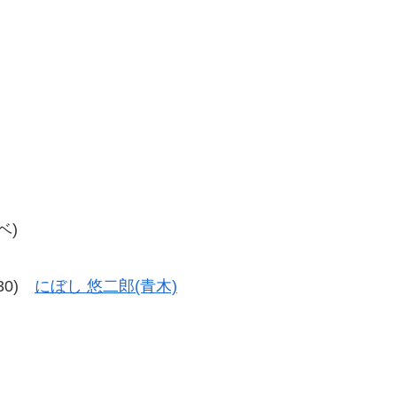
ベ)
-30)
にぼし 悠二郎(青木)