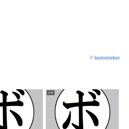
boxingmeikan
日本