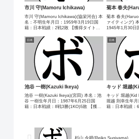
市川 守(Mamoru Ichikawa)
菊本 春夫(Haru
市川 守(Mamoru Ichikawa)(協栄河合) 本
菊本 春夫(Haruo
名：不明生年月日：1959年3月19日国
ァイティング) 
籍：日本戦績：2戦2敗 【獲得タイト
1945年1月30
ル】なし 【戦歴】1979/06/28 ●4R判
12勝(7KO)9
定 (採点不明) 山下 孝(大
し 【戦歴】1966
日本
日本
鵬)1980/03/25 ●...
不明) ...
池谷 一樹(Kazuki Ikeya)
キッド 堀越(Kid 
池谷 一樹(Kazuki Ikeya)(宮田) 本名：池
キッド 堀越(Kid H
谷 一樹生年月日：1987年6月25日国
堀越 則幸生年月日
籍：日本戦績：8戦3勝(1KO)5敗 【獲得
籍：日本戦績：6戦
タイトル】なし 【戦歴】2017/07/19
タイトル】なし 【
●1RTKO 荒木 祐司(金
○3RKO 本釜 
子)2019/02/09 ...
石)1992/0...
杉山 令耕(Reiko Sugiyama)