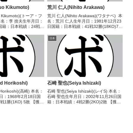
o Kikumoto)
荒川 仁人(Nihito Arakawa)
 Kikumoto)(トーア・フ
荒川 仁人(Nihito Arakawa)(ワタナベ) 本
本名：李 捨夫生年月日：
名：荒川 仁人生年月日：1981年12月23
日国籍：日本戦績：24戦
日国籍：日本戦績：41戦32勝(18KO)7敗
敗3分 【獲得タイトル】な
2分 【獲得タイトル】2003年度全日本
/05/05 ○4R判定 (採点
実業団選手権ライトウェルター級優勝
日本
(アマチュア)...
Horikoshi)
石崎 聖也(Seiya Ishizaki)
orikoshi)(高崎) 本名：
石崎 聖也(Seiya Ishizaki)(レイS) 本名：
：1968年2月18日国
石崎 聖也生年月日：2002年11月26日国
1勝(1KO) 5敗 【獲得
籍：日本戦績：4戦2勝(2KO)2敗 【獲得
戦歴】1991/10/12
タイトル】なし 【戦歴】2023/06/21
健一(角海老宝
○3RTKO 岡田 駿也(西遠)■2024年度...