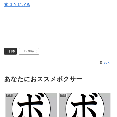
索引-Y-に戻る
日本
1970年代
seki
あなたにおススメボクサー
日本
日本