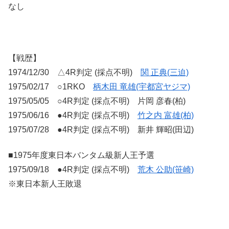
なし
【戦歴】
1974/12/30 △4R判定 (採点不明)
関 正典(三迫)
1975/02/17 ○1RKO
柄木田 竜雄(宇都宮ヤジマ)
1975/05/05 ○4R判定 (採点不明) 片岡 彦春(柏)
1975/06/16 ●4R判定 (採点不明)
竹之内 富雄(柏)
1975/07/28 ●4R判定 (採点不明) 新井 輝昭(田辺)
■1975年度東日本バンタム級新人王予選
1975/09/18 ●4R判定 (採点不明)
荒木 公助(笹崎)
※東日本新人王敗退