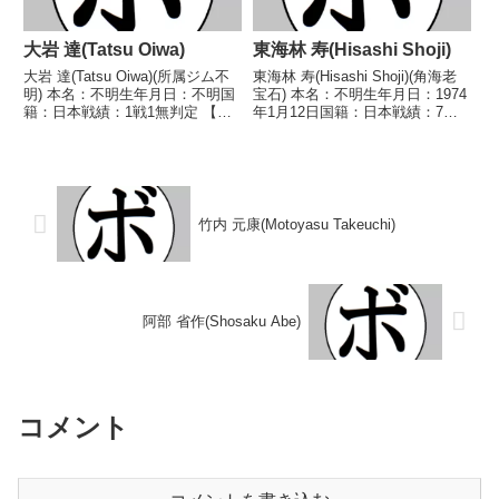
大岩 達(Tatsu Oiwa)
東海林 寿(Hisashi Shoji)
大岩 達(Tatsu Oiwa)(所属ジム不
東海林 寿(Hisashi Shoji)(角海老
明) 本名：不明生年月日：不明国
宝石) 本名：不明生年月日：1974
籍：日本戦績：1戦1無判定 【獲
年1月12日国籍：日本戦績：7戦4
得タイトル】なし 【戦歴】
勝(2KO)3敗 【獲得タイトル】な
1946/05/01 ×無判定 (ラウンド
し 【戦歴】1991/08/11 ●4R判
不明) 大野 正一(横浜) 【補足情
定 (採点不明) 入江 誠(オサ
報】・BoxRecでは選手情...
ム)1992...
竹内 元康(Motoyasu Takeuchi)
阿部 省作(Shosaku Abe)
コメント