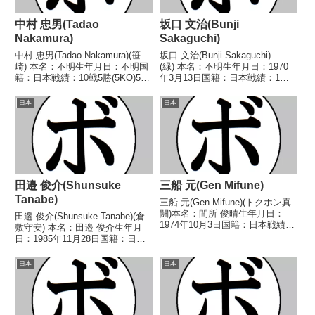
中村 忠男(Tadao
坂口 文治(Bunji
Nakamura)
Sakaguchi)
中村 忠男(Tadao Nakamura)(笹
坂口 文治(Bunji Sakaguchi)
崎) 本名：不明生年月日：不明国
(緑) 本名：不明生年月日：1970
籍：日本戦績：10戦5勝(5KO)5
年3月13日国籍：日本戦績：1戦1
敗 【獲得タイトル】なし 【戦
敗 【獲得タイトル】なし 【戦
歴】■1965年度東日本フェザー級
歴】■1992年度中日本ウェルター
日本
日本
新人王予選1965/09/23 ●4R判定
級新人王決勝1992/09/23
(採点不明) 吉原...
●1RTKO 伊地知 直樹(...
田邉 俊介(Shunsuke
三船 元(Gen Mifune)
Tanabe)
三船 元(Gen Mifune)(トクホン真
闘)本名：間所 俊晴生年月日：
田邉 俊介(Shunsuke Tanabe)(倉
1974年10月3日国籍：日本戦績：
敷守安) 本名：田邉 俊介生年月
21戦16勝(10KO)4敗1分【獲得タ
日：1985年11月28日国籍：日本
イトル】1994年度全日本フェザ
戦績：3戦1勝2敗 【獲得タイト
ー級新人王【戦歴】1993/10/02
ル】なし 【戦歴】2021/04/18
日本
日本
○1RKO 矢作 ...
○4R判定 2-0(40-36、39-37、38-
3...