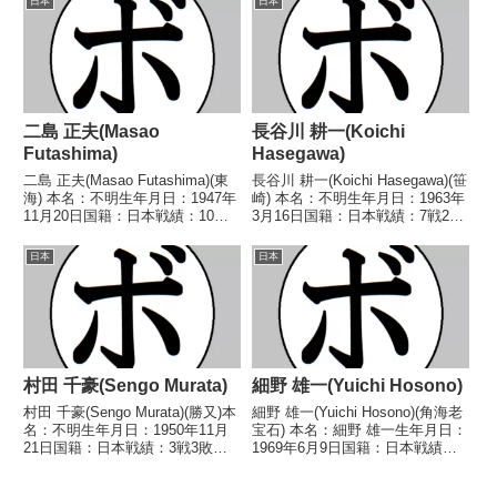
日本
日本
○3RTK...
学(東拳) 【補足情報】・のちに日
本スーパーバンタム級王者...
二島 正夫(Masao
長谷川 耕一(Koichi
Futashima)
Hasegawa)
二島 正夫(Masao Futashima)(東
長谷川 耕一(Koichi Hasegawa)(笹
海) 本名：不明生年月日：1947年
崎) 本名：不明生年月日：1963年
11月20日国籍：日本戦績：10戦5
3月16日国籍：日本戦績：7戦2勝
勝(3KO)1敗4分 【獲得タイトル】
(1KO)4敗1分 【獲得タイトル】な
なし 【戦歴】1969/09/07 ○4R
し 【戦歴】1984/01/12 △4R判
日本
日本
判定 (採点不明) 中村 靖雄(岡
定 (採点不明) 安達 義明(宍
崎)1...
戸)19...
村田 千豪(Sengo Murata)
細野 雄一(Yuichi Hosono)
村田 千豪(Sengo Murata)(勝又)本
細野 雄一(Yuichi Hosono)(角海老
名：不明生年月日：1950年11月
宝石) 本名：細野 雄一生年月日：
21日国籍：日本戦績：3戦3敗
1969年6月9日国籍：日本戦績：
【獲得タイトル】なし【戦歴】
27戦22勝(12KO)4敗1分 【獲得タ
1970/01/11 ●1RKO 高田 次郎
イトル】第8代日本ミニマム級王