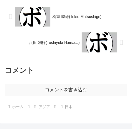
(横浜協栄)1970/04/22 ●1RKO
座第21代日本ライトフライ級王
菅野 邦雄...
座 【戦歴】1988/...
松重 時雄(Tokio Matsushige)
浜田 利行(Toshiyuki Hamada)
コメント
コメントを書き込む
ホーム
アジア
日本