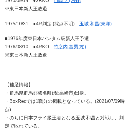
1975/09/14 ●2RKO
山崎 力(内野)
※東日本新人王敗退
1975/10/31 ●4R判定 (採点不明)
玉城 和昌(東洋)
■1976年度東日本バンタム級新人王予選
1976/08/10 ●4RKO
竹之内 富男(柏)
※東日本新人王敗退
【補足情報】
・群馬県群馬郡榛名町(現:高崎市)出身。
・BoxRecでは1戦分の掲載となっている。(2021/07/09時
点)
・のちに日本フライ級王者となる玉城 和昌と対戦し、判
定で敗れている。