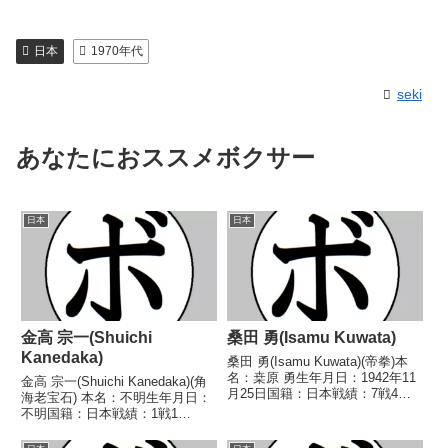
日本
1970年代
seki
あなたにおススメボクサー
日本
日本
金高 宗一(Shuichi
桑田 勇(Isamu Kuwata)
Kanedaka)
桑田 勇(Isamu Kuwata)(帝拳)本
名：桒原 勇生年月日：1942年11
金高 宗一(Shuichi Kanedaka)(角
月25日国籍：日本戦績：7戦4勝
海老宝石) 本名：不明生年月日：
(3KO)3敗【獲得タイトル】なし
不明国籍：日本戦績：1戦1
【戦歴】1962/07/16 ○1RKO
敗 【獲得タイトル】なし 【戦
木村 明(三多摩)1962/09/21
歴】1985/03/10 ●3RKO 西條