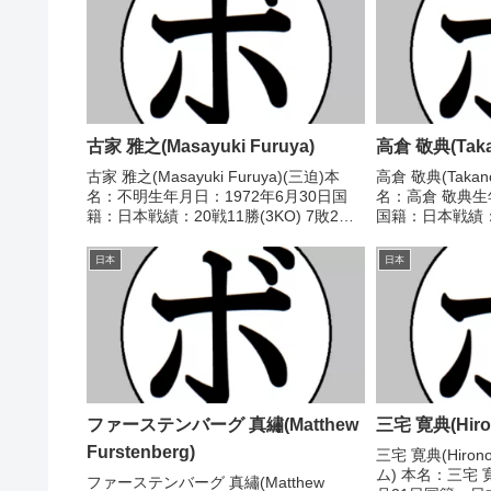
古家 雅之(Masayuki Furuya)
高倉 敬典(Takan
古家 雅之(Masayuki Furuya)(三迫)本
高倉 敬典(Takano
名：不明生年月日：1972年6月30日国
名：高倉 敬典生
籍：日本戦績：20戦11勝(3KO) 7敗2分
国籍：日本戦績：
【獲得タイトル】なし【戦歴】
タイトル】なし【戦
1991/10/14 ○4R判定 (採点不明) 藤田
○5R判定 3-0(49-
日本
日本
洋一(マスド)19...
ファーステンバーグ 真繡(Matthew
三宅 寛典(Hiron
Furstenberg)
三宅 寛典(Hirono
ム) 本名：三宅 
ファーステンバーグ 真繡(Matthew