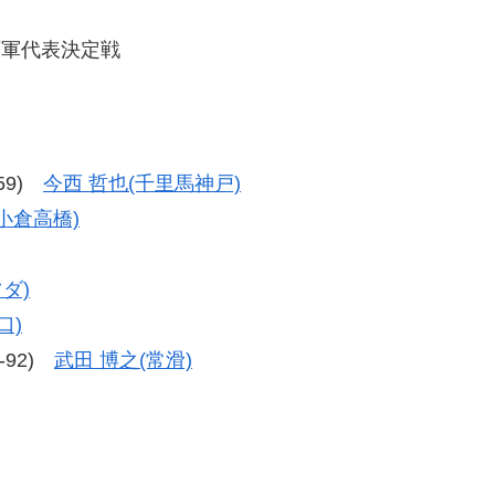
西軍代表決定戦
-59)
今西 哲也(千里馬神戸)
小倉高橋)
ダ)
口)
8-92)
武田 博之(常滑)