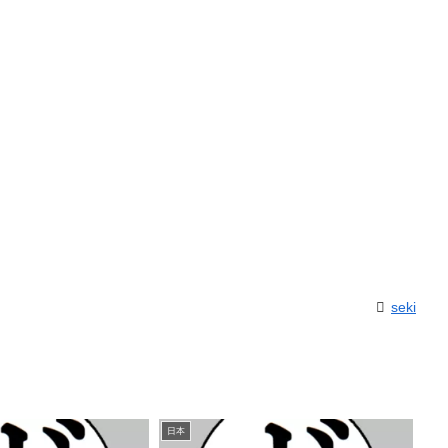
seki
日本