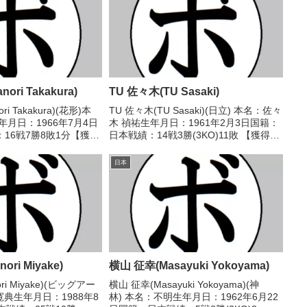
ori Takakura)
TU 佐々木(TU Sasaki)
ri Takakura)(花形)本
TU 佐々木(TU Sasaki)(日立) 本名：佐々
年月日：1966年7月4日
木 禎祐生年月日：1961年2月3日国籍：
16戦7勝8敗1分【獲得
日本戦績：14戦3勝(3KO)11敗 【獲得タ
歴】1989/06/27
イトル】なし 【戦歴】1983/04/08
47、49-47、50-49)...
●1RKO 吉田 和敏(帝拳)1983/05/31
日本
○...
ori Miyake)
横山 征幸(Masayuki Yokoyama)
ri Miyake)(ビッグアー
横山 征幸(Masayuki Yokoyama)(神
寛典生年月日：1988年8
林) 本名：不明生年月日：1962年6月22