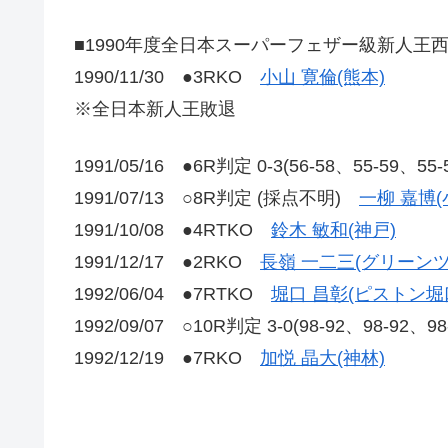
■1990年度全日本スーパーフェザー級新人王
1990/11/30 ●3RKO
小山 寛倫(熊本)
※全日本新人王敗退
1991/05/16 ●6R判定 0-3(56-58、55-59、55
1991/07/13 ○8R判定 (採点不明)
一柳 嘉博(
1991/10/08 ●4RTKO
鈴木 敏和(神戸)
1991/12/17 ●2RKO
長嶺 一二三(グリーンツ
1992/06/04 ●7RTKO
堀口 昌彰(ピストン堀
1992/09/07 ○10R判定 3-0(98-92、98-92、9
1992/12/19 ●7RKO
加悦 晶大(神林)