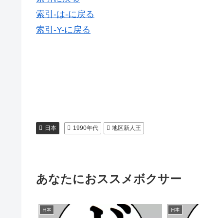
索引-は-に戻る
索引-Y-に戻る
日本
1990年代
地区新人王
あなたにおススメボクサー
日本
日本