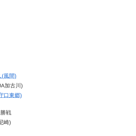
(風間)
(JA加古川)
守口東郷)
決勝戦
尼崎)