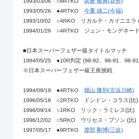
1993/03/06 ○8RTKO
高倉 敬典(花形)
1993/05/26 ●4RTKO
今重 雄二(今福)
1993/10/02 ○4RKO リカルテ・カイニエラ
1994/01/29 ○4RTKO ジュン・モンデネード
■日本スーパーフェザー級タイトルマッチ
1994/05/25 ●10R判定 (98-92、98-91、98-
※日本スーパーフェザー級王座挑戦
1994/09/19 ●4RTKO
畑山 隆則(京浜川崎)
1996/05/18 ○2RTKO ドンドン・コラス(比)
1996/09/14 ○1RKO リック・ラミレス(比)
1996/12/02 ○5RKO ウリセス・プソン (比)
1997/05/17 ●9RTKO
渡部 剛博(三迫)