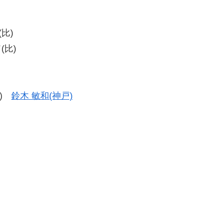
 (比)
(比)
91)
鈴木 敏和(神戸)