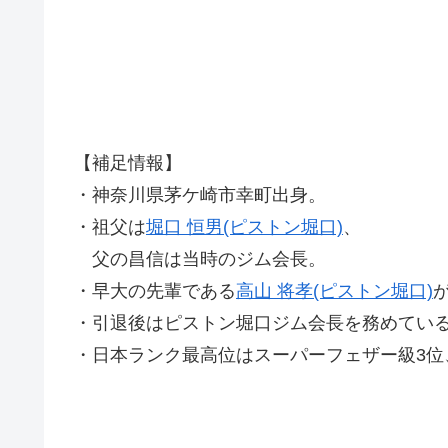
【補足情報】
・神奈川県茅ケ崎市幸町出身。
・祖父は
堀口 恒男(ピストン堀口)
、
父の昌信は当時のジム会長。
・早大の先輩である
高山 将孝(ピストン堀口)
・引退後はピストン堀口ジム会長を務めてい
・日本ランク最高位はスーパーフェザー級3位、