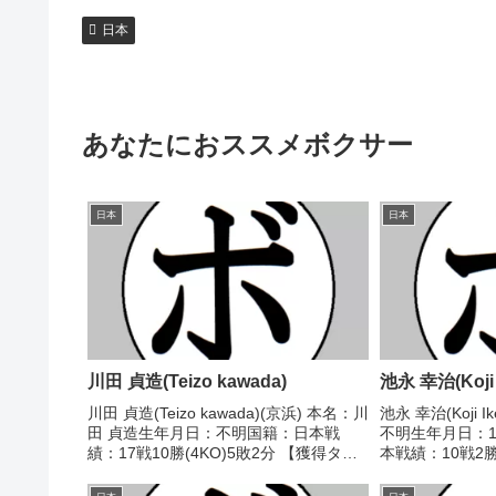
日本
あなたにおススメボクサー
日本
日本
川田 貞造(Teizo kawada)
池永 幸治(Koji 
川田 貞造(Teizo kawada)(京浜) 本名：川
池永 幸治(Koji 
田 貞造生年月日：不明国籍：日本戦
不明生年月日：1
績：17戦10勝(4KO)5敗2分 【獲得タイ
本戦績：10戦2勝
トル】なし 【戦歴】1946/06/22
イトル】なし 【戦
●3RKO ジョー・カミロ(国
○1RKO 岩井 