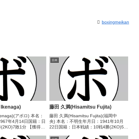
boxingmeikan
日本
Ikenaga)
藤田 久満(Hisamitsu Fujita)
Ikenaga)(アポロ) 本名：
藤田 久満(Hisamitsu Fujita)(福岡中
967年4月14日国籍：日
央) 本名：不明生年月日：1941年10月
(2KO)7敗1分 【獲得タ
22日国籍：日本戦績：10戦4勝(2KO)5敗
歴】1990/02/25
1分 【獲得タイトル】なし 【戦歴】
芳幸(尼
1969/06/16 ○4R判定 (採点不明) 吉武