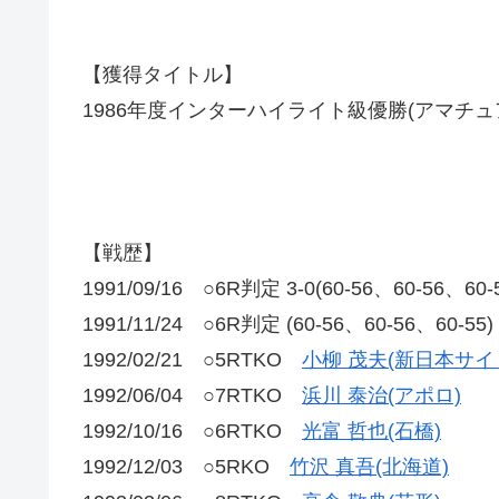
【獲得タイトル】
1986年度インターハイライト級優勝(アマチュ
【戦歴】
1991/09/16 ○6R判定 3-0(60-56、60-56、60
1991/11/24 ○6R判定 (60-56、60-56、60-
1992/02/21 ○5RTKO
小柳 茂夫(新日本サイ
1992/06/04 ○7RTKO
浜川 泰治(アポロ)
1992/10/16 ○6RTKO
光富 哲也(石橋)
1992/12/03 ○5RKO
竹沢 真吾(北海道)