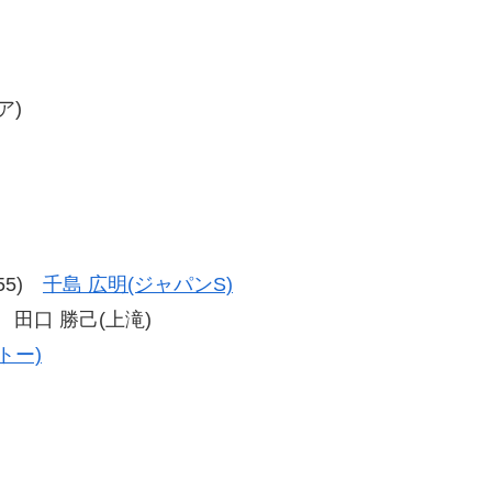
ア)
-55)
千島 広明(ジャパンS)
55) 田口 勝己(上滝)
トー)