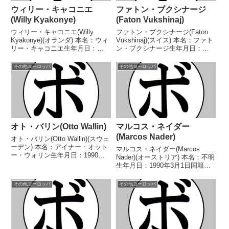
ウィリー・キャコニエ
ファトン・ブクシナージ
(Willy Kyakonye)
(Faton Vukshinaj)
ウィリー・キャコニエ(Willy
ファトン・ブクシナージ(Faton
Kyakonye)(オランダ) 本名：ウィ
Vukshinaj)(スイス) 本名：ファト
リー・キャコニエ生年月日：
ン・ブクシナージ生年月日：
1994年8月8日国籍：オランダ戦
1991年4月22日国籍：スイス戦
績：15戦15勝(14KO) 【獲得タイ
績：22戦17勝(12KO)3敗2分 【獲
その他ヨーロッパ
その他ヨーロッパ
トル】WBFインターナショナル
得タイトル】WBCフランス語圏
ヘビー級王座ベネルクス地域ヘビ
ミドル級王座 【戦歴】201...
ー級...
オト・バリン(Otto Wallin)
マルコス・ネイダー
(Marcos Nader)
オト・バリン(Otto Wallin)(スウェ
ーデン) 本名：アイナー・オット
マルコス・ネイダー(Marcos
ー・ウォリン生年月日：1990年
Nader)(オーストリア) 本名：不明
11月21日国籍：スウェーデン戦
生年月日：1990年3月1日国籍：
績：33戦28勝(16KO)4敗1無効試
オーストリア戦績：29戦25勝
合 【獲得タイトル】EBU-EU圏
(6KO)3敗1分 【獲得タイトル】
その他ヨーロッパ
その他ヨーロッパ
ヘビー級王座WBAコンチ...
2008年年度ブランデンブルクカ
ップウェルター級優勝(アマチュ
ア)...