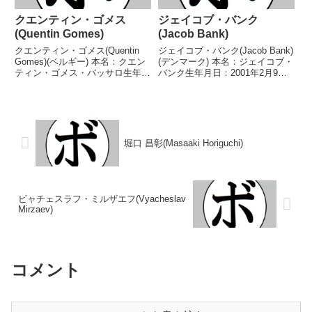
クエンティン・ゴメス
ジェイコブ・バンク
(Quentin Gomes)
(Jacob Bank)
クエンティン・ゴメス(Quentin
ジェイコブ・バンク(Jacob Bank)
Gomes)(ベルギー) 本名：クエン
(デンマーク) 本名：ジェイコブ・
ティン・ゴメス・バッサロ生年月
バンク生年月日：2001年2月9日
日：1999年4月7日国籍：ベルギ
国籍：デンマーク戦績：20戦20
ー戦績：16戦15勝(5KO)1敗 【獲
勝(11KO) 【獲得タイトル】2016
得タイトル】ベルギーウェルター
年度ユトランド選手権ウェルター
級王座IBFウェルター級ユース...
級優勝(アマチュア)2017...
堀口 昌彰(Masaaki Horiguchi)
ビャチェスラフ・ミルザエフ(Vyacheslav
Mirzaev)
コメント