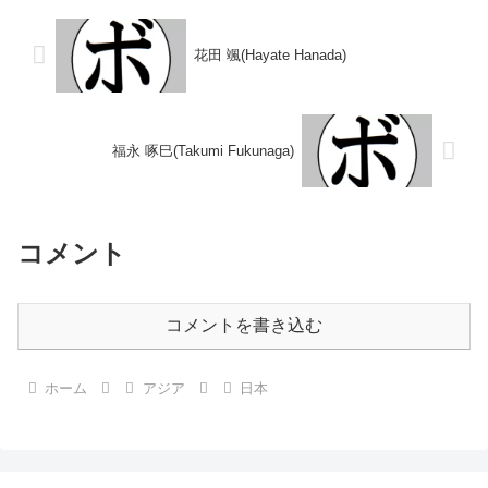
○3RTK...
崎)1993/07/01 〇4R...
花田 颯(Hayate Hanada)
福永 啄巳(Takumi Fukunaga)
コメント
コメントを書き込む
ホーム
アジア
日本