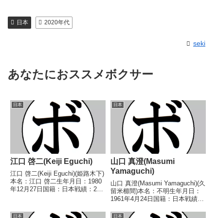
日本
2020年代
seki
あなたにおススメボクサー
日本
日本
江口 啓二(Keiji Eguchi)
山口 真澄(Masumi
Yamaguchi)
江口 啓二(Keiji Eguchi)(姫路木下)
本名：江口 啓二生年月日：1980
山口 真澄(Masumi Yamaguchi)(久
年12月27日国籍：日本戦績：22
留米櫛間)本名：不明生年月日：
戦18勝(12KO)4敗【獲得タイト
1961年4月24日国籍：日本戦績：
ル】2003年度西日本ミドル級新
17戦10勝(8KO)5敗2分【獲得タイ
人王第52代日本ミドル級王座
トル】なし【戦歴】1987/06/27
日本
日本