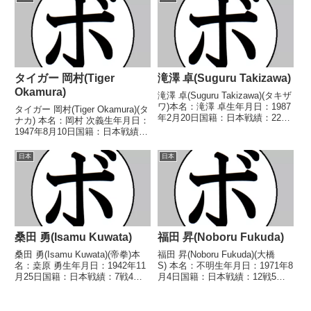
【戦歴】2003/02/2...
△4R判定 (採点不明) 岡 博之(筑
豊)1...
タイガー 岡村(Tiger
滝澤 卓(Suguru Takizawa)
Okamura)
滝澤 卓(Suguru Takizawa)(タキザ
ワ)本名：滝澤 卓生年月日：1987
タイガー 岡村(Tiger Okamura)(タ
年2月20日国籍：日本戦績：22戦
ナカ) 本名：岡村 次義生年月日：
19勝(8KO)2敗1分【獲得タイト
1947年8月10日国籍：日本戦績：
ル】2009年度最強後楽園ライト
17戦8勝(2KO)5敗4分 【獲得タイ
フライ級優勝【戦歴】
トル】1969年度全日本ライト級
日本
日本
2004/11/28 ○4R判定...
新人王 【戦歴】1968/11/25
○4R判定 ...
桑田 勇(Isamu Kuwata)
福田 昇(Noboru Fukuda)
桑田 勇(Isamu Kuwata)(帝拳)本
福田 昇(Noboru Fukuda)(大橋
名：桒原 勇生年月日：1942年11
S) 本名：不明生年月日：1971年8
月25日国籍：日本戦績：7戦4勝
月4日国籍：日本戦績：12戦5勝
(3KO)3敗【獲得タイトル】なし
(3KO)7敗 【獲得タイトル】な
【戦歴】1962/07/16 ○1RKO
し 【戦歴】1993/03/06 〇
木村 明(三多摩)1962/09/21
1RKO 日野 克彦(笹