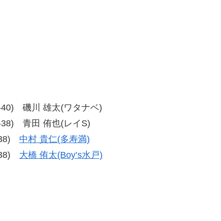
、36-40) 磯川 雄太(ワタナベ)
38-38) 青田 侑也(レイS)
-38)
中村 貴仁(多寿満)
-38)
大橋 侑太(Boy’s水戸)