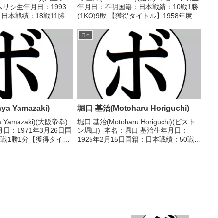
ムサシ生年月日：1993
年月日：不明国籍：日本戦績：10戦1勝
：日本戦績：18戦11勝
(1KO)9敗 【獲得タイトル】1958年度中
獲得タイトル】なし 【戦
日本ウェルター級新人王 【戦歴】■1958
度東日本スーパーフライ級
年度中日本ウェルター級新人王決勝
日本
..
1958/11/05 ○3RT...
a Yamazaki)
堀口 基治(Motoharu Horiguchi)
 Yamazaki)(大阪帝拳)
堀口 基治(Motoharu Horiguchi)(ピスト
日：1971年3月26日国
ン堀口) 本名：堀口 基治生年月日：
戦1勝1分【獲得タイト
1925年2月15日国籍：日本戦績：50戦
91/05/19 ○4R判定
26勝(10KO)17敗6分1無効試合 【獲得
村 茂樹(グリーンツ
タイトル】1940年度全日本アマチュア
拳闘選手権バンタ...