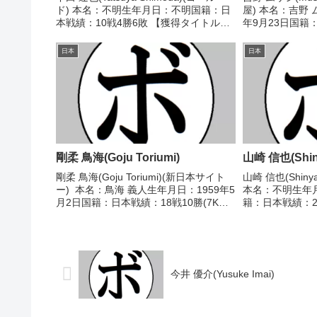
ド) 本名：不明生年月日：不明国籍：日
屋) 本名：吉野 
本戦績：10戦4勝6敗 【獲得タイトル】
年9月23日国籍
なし 【戦歴】1994/06/15 ○4R判定 (採
(4KO)7敗 【
点不明) 内ケ島 悟(北海
歴】■2015年
日本
日本
道)1994/12/03 ○4R...
新人王予選2015/.
剛柔 鳥海(Goju Toriumi)
山崎 信也(Shiny
剛柔 鳥海(Goju Toriumi)(新日本サイト
山崎 信也(Shinya
ー) 本名：鳥海 義人生年月日：1959年5
本名：不明生年月
月2日国籍：日本戦績：18戦10勝(7KO)7
籍：日本戦績：2
敗1分 【獲得タイトル】なし 【戦歴】
ル】なし【戦歴】19
1979/11/20 ●4R判定 (採点不明) 加藤
(採点不明) 中
...
ダ)1991/06...
今井 優介(Yusuke Imai)