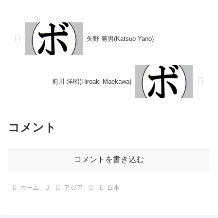
し 【戦歴】1968/10/15
タイトル】2024年度中日本フラ
○1RKO 安川 鉄夫(聯合)■1968年
イ級新人王 【戦歴】
度西日本フェザー...
2021/06/27 ○3RTKO 岡...
矢野 勝男(Katsuo Yano)
前川 洋昭(Hiroaki Maekawa)
コメント
コメントを書き込む
ホーム
アジア
日本