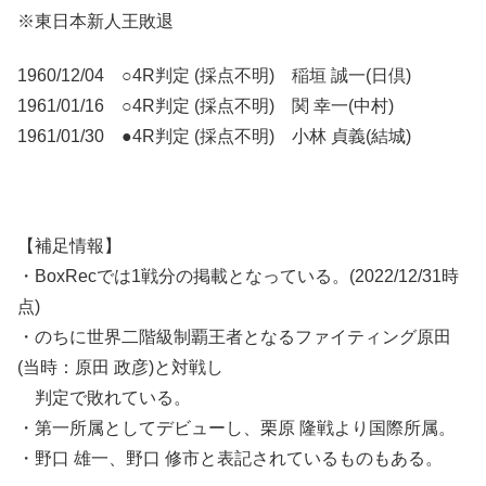
※東日本新人王敗退
1960/12/04 ○4R判定 (採点不明) 稲垣 誠一(日倶)
1961/01/16 ○4R判定 (採点不明) 関 幸一(中村)
1961/01/30 ●4R判定 (採点不明) 小林 貞義(結城)
【補足情報】
・BoxRecでは1戦分の掲載となっている。(2022/12/31時
点)
・のちに世界二階級制覇王者となるファイティング原田
(当時：原田 政彦)と対戦し
判定で敗れている。
・第一所属としてデビューし、栗原 隆戦より国際所属。
・野口 雄一、野口 修市と表記されているものもある。