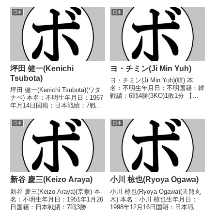
籍：日本戦績：2戦2敗 【獲得タ
(6KO)5敗4分 【獲得タイトル】な
イトル】なし 【戦歴】
し 【戦歴】1982/06/29 △4R判
日本
日本
2024/06/07 ●4R判定 0-3(36-
定 (採点不明) 里島 浩一(風
40、36-40、36-4...
間)198...
坪田 健一(Kenichi
ヨ・チミン(Ji Min Yuh)
Tsubota)
ヨ・チミン(Ji Min Yuh)(韓) 本
名：不明生年月日：不明国籍：韓
坪田 健一(Kenichi Tsubota)(ワタ
戦績：6戦4勝(3KO)1敗1分 【獲
ナベ) 本名：不明生年月日：1967
得タイトル】韓国バンタム級王
年月14日国籍：日本戦績：7戦3
座 【戦歴】2021/03/27 ●4R判
勝(1KO)4敗 【獲得タイトル】な
定 1-2(採点不明) ヤン・ヒョン
し 【戦歴】1989/11/07
日本
日本
モ(韓)2021/06...
●1RKO 長谷川 聖一(オサ
ム)1990/03/0...
新谷 慶三(Keizo Araya)
小川 椋也(Ryoya Ogawa)
新谷 慶三(Keizo Araya)(京拳) 本
小川 椋也(Ryoya Ogawa)(天熊丸
名：不明生年月日：1951年1月26
木) 本名：小川 椋也生年月日：
日国籍：日本戦績：7戦3勝
1998年12月16日国籍：日本戦
(2KO)1敗3分 【獲得タイトル】な
績：11戦6勝(1KO)3敗2分 【獲得