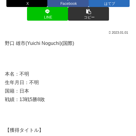
X
Facebook
はてブ
LINE
コピー
2023.01.01
野口 雄市(Yuichi Noguchi)(国際)
本名：不明
生年月日：不明
国籍：日本
戦績：13戦5勝8敗
【獲得タイトル】