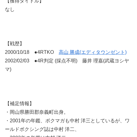
【獲得タイトル】
なし
【戦歴】
2000/10/18 ●4RTKO
高山 勝成(エディタウンゼント)
2002/02/03 ●4R判定 (採点不明) 藤井 理嘉(武蔵ヨシヤ
マ)
【補足情報】
・岡山県勝田郡奈義町出身。
・2001年の年鑑、ボクマガも中村 洋三としているが、ワ
ールドボクシング誌は中村 洋二、