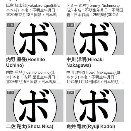
氏家 福太郎(Fukutaro Ujiie)(新日
トミー 西村(Tommy Nishimura)
本木村) 本名：不明生年月日：
(玄) 本名：不明生年月日：不明国
1980年12月18日国籍：日本戦
籍：日本戦績：25戦5勝(3KO)17
績：30戦17勝(11KO)12敗1
敗4分 【獲得タイトル】な
分 【獲得タイトル】2010年度最
し 【戦歴】1946/05/28 ●6R判
日本
日本
強後楽園ミドル級優勝 【戦歴】
定 (採点不明) 増村 雪一(国
2000/08/20...
民)1946/06/0...
内野 星登(Hoshito
中川 洋明(Hiroaki
Uchino)
Nakagawa)
内野 星登(Hoshito Uchino)(山
中川 洋明(Hiroaki Nakagawa)(ヨ
木) 本名：内野 星登生年月日：
ネクラ) 本名：不明生年月日：
1996年7月5日国籍：日本戦績：7
1974年1月14日国籍：日本戦績：
戦4勝(1KO)2敗1分 【獲得タイト
14戦10勝(9KO)3敗1分 【獲得タ
ル】なし 【戦歴】2023/03/24
イトル】なし 【戦歴】
日本
日本
○3RTKO 川浪 大暉(一
1992/11/03 ○1RKO 中沢 哲治
力)2023/09/...
(輪島功一S)19...
二佐 翔太(Shota Nisa)
角井 竜次(Ryuji Kadoi)