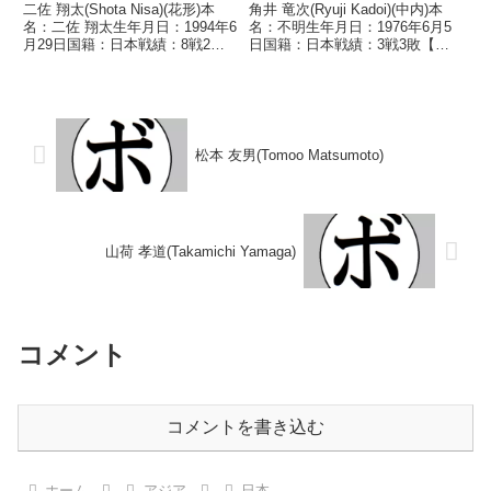
二佐 翔太(Shota Nisa)(花形)本
角井 竜次(Ryuji Kadoi)(中内)本
名：二佐 翔太生年月日：1994年6
名：不明生年月日：1976年6月5
月29日国籍：日本戦績：8戦2勝
日国籍：日本戦績：3戦3敗【獲
(1KO)5敗1分【獲得タイトル】な
得タイトル】なし【戦歴】
し【戦歴】2017/02/28 ○4R判定
1993/12/23 ●1RKO 天野 隆次
3-0(38-37、38-37、38-37) 伊...
(松田)1994/04/23 ●1RTKO 華
山 竜一(小倉高...
松本 友男(Tomoo Matsumoto)
山荷 孝道(Takamichi Yamaga)
コメント
コメントを書き込む
ホーム
アジア
日本