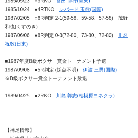
1985/05/23 ○3RKO
宮田 博行(墨東)
1985/10/24 ●4RTKO
レパード 玉熊(国際)
1987/02/05 ○6R判定 2-1(59-58、59-58、57-58) 茂野
和也(くすのき)
1987/06/06 ●8R判定 0-3(72-80、73-80、72-80)
川名
祝数(日東)
■1987年度B級ボクサー賞金トーナメント予選
1987/09/08 ●5R判定 (採点不明)
伊波 三男(国際)
※B級ボクサー賞金トーナメント敗退
1989/04/25 ●2RKO
川島 郭志(相模原ヨネクラ)
【補足情報】