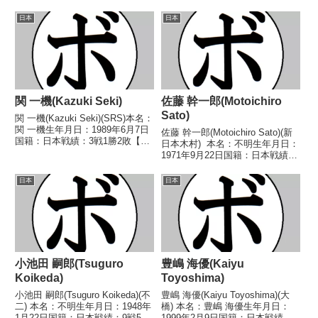
日本
日本
関 一機(Kazuki Seki)
佐藤 幹一郎(Motoichiro
Sato)
関 一機(Kazuki Seki)(SRS)本名：
関 一機生年月日：1989年6月7日
佐藤 幹一郎(Motoichiro Sato)(新
国籍：日本戦績：3戦1勝2敗【獲
日本木村) 本名：不明生年月日：
得タイトル】なし【戦歴】■2017
1971年9月22日国籍：日本戦績：
年度C級トーナメントスーパーフ
16戦12勝(8KO)3敗1分 【獲得タ
ェザー級予選2017/10/09 ●4R判
イトル】1997年度全日本フライ
日本
日本
定 0-3(36...
級新人王 【戦歴】1995/10/14
○3...
小池田 嗣郎(Tsuguro
豊嶋 海優(Kaiyu
Koikeda)
Toyoshima)
小池田 嗣郎(Tsuguro Koikeda)(不
豊嶋 海優(Kaiyu Toyoshima)(大
二) 本名：不明生年月日：1948年
橋) 本名：豊嶋 海優生年月日：
1月22日国籍：日本戦績：9戦5勝
1999年2月9日国籍：日本戦績：3