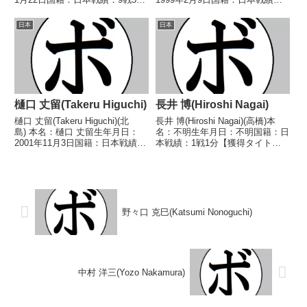
(2KO)3敗1分 【獲得タイトル】な
戦3勝(2KO) 【獲得タイトル】な
し 【戦歴】1970/04/09
し 【戦歴】2021/10/19 ○6R判
日本
日本
○3RKO 高橋 勝雄(石
定 3-0(59-55、60-54、60-54...
橋)1970/04/2...
樋口 丈留(Takeru Higuchi)
長井 博(Hiroshi Nagai)
樋口 丈留(Takeru Higuchi)(北
長井 博(Hiroshi Nagai)(高橋)本
島) 本名：樋口 丈留生年月日：
名：不明生年月日：不明国籍：日
2001年11月3日国籍：日本戦績：
本戦績：1戦1分【獲得タイト
5戦2勝(1KO)3敗 【獲得タイト
ル】なし【戦歴】1949/01/02
ル】2024年度西部日本スーパー
△4R判定 (採点不明) 西村 敏(ピ
フェザー級新人王 【戦歴】
ストン堀口)【補足情報】・戦績/
2023/09/10 ●4R判定...
戦歴は判明済みのもののみ記...
野々口 克巳(Katsumi Nonoguchi)
中村 洋三(Yozo Nakamura)