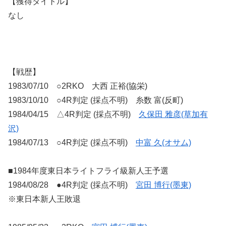
【獲得タイトル】
なし
【戦歴】
1983/07/10 ○2RKO 大西 正裕(協栄)
1983/10/10 ○4R判定 (採点不明) 糸数 富(反町)
1984/04/15 △4R判定 (採点不明)
久保田 雅彦(草加有
沢)
1984/07/13 ○4R判定 (採点不明)
中富 久(オサム)
■1984年度東日本ライトフライ級新人王予選
1984/08/28 ●4R判定 (採点不明)
宮田 博行(墨東)
※東日本新人王敗退