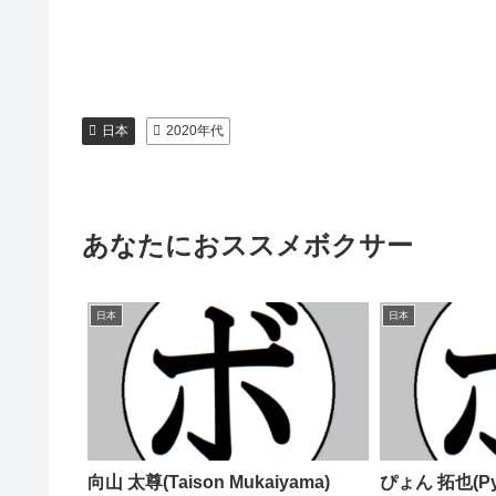
日本
2020年代
あなたにおススメボクサー
日本
日本
向山 太尊(Taison Mukaiyama)
ぴょん 拓也(Pyo