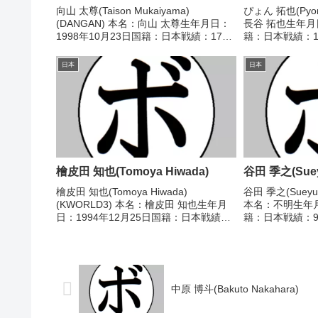
向山 太尊(Taison Mukaiyama)
ぴょん 拓也(Pyon
(DANGAN) 本名：向山 太尊生年月日：
長谷 拓也生年月日
1998年10月23日国籍：日本戦績：17戦
籍：日本戦績：13
10勝(6KO)7敗 【獲得タイトル】な
【獲得タイトル
し 【戦歴】2018/02/01 ●4RTKO 中
2014/04/20 △
日本
日本
安 魁星(角海老...
38、38-38...
檜皮田 知也(Tomoya Hiwada)
谷田 季之(Sueyu
檜皮田 知也(Tomoya Hiwada)
谷田 季之(Sueyu
(KWORLD3) 本名：檜皮田 知也生年月
本名：不明生年月
日：1994年12月25日国籍：日本戦績：9
籍：日本戦績：9
戦6勝(1KO)2敗1分 【獲得タイトル】な
イトル】なし 【戦
し 【戦歴】2021/12/16 ○4R判定 2-
△4R判定 (採点
0(39-37、...
ファイティン...
中原 博斗(Bakuto Nakahara)