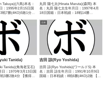
 Takuya)(六島)本名：
丸田 陽七太(Hinata Maruta)(森岡) 本
：1995年2月15日国
名：丸田 陽七太生年月日：1997年4月
戦7勝(4KO)5敗1分
18日国籍：日本戦績：18戦14勝
】なし【戦歴】
(10KO)3敗1分 【獲得タイトル】2008年
4R判定 1-1(37-39、39-
度U-15全国大会小学生の部35.0以下級
日本
優勝(アマチュア)20...
ki Tanida)
吉田 諒(Ryo Yoshida)
ki Tanida)(角海老宝石)
吉田 諒(Ryo Yoshida)(ワールドS) 本
日：1970年3月13日国
名：吉田 諒生年月日：1991年10月9日
戦3勝2敗4分 【獲得タ
国籍：日本戦績：8戦6勝(4KO)2敗 【獲
歴】1988/02/24
得タイトル】なし 【戦歴】
不明) 岩切 浩(トーア・
2020/08/18 ○4R判定 3-0(39-35、39-
35、40-34...