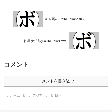
ンタム級新人王準々決勝
歴】1976/06/27 ○2RKO 山下
2021/09/28 ●2R...
幸登(協栄)1976/08/02 ○4R判
定...
髙橋 麗斗(Reito Takahashi)
竹澤 大治郎(Daijiro Takezawa)
コメント
コメントを書き込む
ホーム
アジア
日本