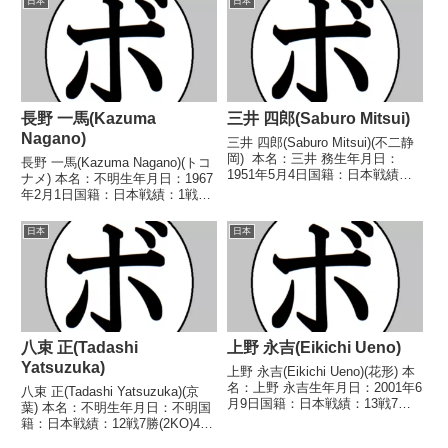
日本
日本
○3RKO 奥浜 崇(中内)1992/11/...
定 (採点不明) 土佐 一弘(三
迫)196...
長野 一馬(Kazuma
三井 四郎(Saburo Mitsui)
Nagano)
三井 四郎(Saburo Mitsui)(不二静
岡) 本名：三井 務生年月日：
長野 一馬(Kazuma Nagano)(トコ
1951年5月4日国籍：日本戦績：8
ナメ) 本名：不明生年月日：1967
戦3勝4敗1分 【獲得タイトル】
年2月1日国籍：日本戦績：1戦1
なし 【戦歴】1970/03/19 ○4R
勝 【獲得タイトル】なし 【戦
判定 (採点不明) 中藤 一三四(池
歴】1993/02/28 ○4R判定 (採点
日本
日本
田)197...
不明) 岡部 泰幸(中日) 【補足情
報】・大分県玖珠...
八束 正(Tadashi
上野 永吉(Eikichi Ueno)
Yatsuzuka)
上野 永吉(Eikichi Ueno)(花形) 本
名：上野 永吉生年月日：2001年6
八束 正(Tadashi Yatsuzuka)(京
月9日国籍：日本戦績：13戦7勝
葉) 本名：不明生年月日：不明国
(2KO)4敗2分 【獲得タイトル】な
籍：日本戦績：12戦7勝(2KO)4敗
し 【戦歴】■2021年度東日本バ
1分 【獲得タイトル】なし 【戦