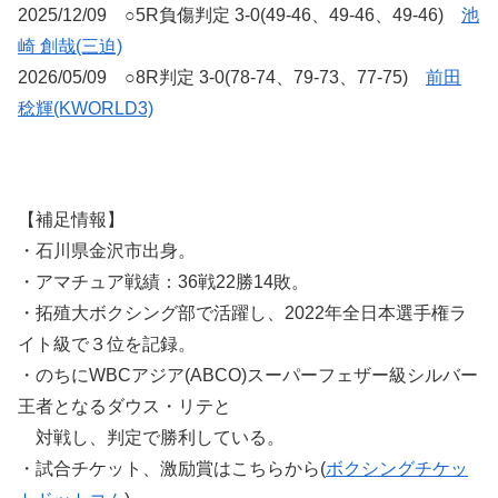
2025/12/09 ○5R負傷判定 3-0(49-46、49-46、49-46)
池
崎 創哉(三迫)
2026/05/09 ○8R判定 3-0(78-74、79-73、77-75)
前田
稔輝(KWORLD3)
【補足情報】
・石川県金沢市出身。
・アマチュア戦績：36戦22勝14敗。
・拓殖大ボクシング部で活躍し、2022年全日本選手権ラ
イト級で３位を記録。
・のちにWBCアジア(ABCO)スーパーフェザー級シルバー
王者となるダウス・リテと
対戦し、判定で勝利している。
・試合チケット、激励賞はこちらから(
ボクシングチケッ