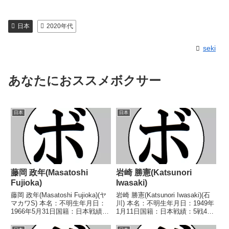
日本
2020年代
seki
あなたにおススメボクサー
日本
日本
藤岡 政年(Masatoshi
岩崎 勝憲(Katsunori
Fujioka)
Iwasaki)
藤岡 政年(Masatoshi Fujioka)(ヤ
岩崎 勝憲(Katsunori Iwasaki)(石
マカワS) 本名：不明生年月日：
川) 本名：不明生年月日：1949年
1966年5月31日国籍：日本戦績：
1月11日国籍：日本戦績：5戦4勝
2戦1勝(1KO)1敗 【獲得タイト
(2KO)1分 【獲得タイトル】な
ル】なし 【戦歴】1992/05/17
し 【戦歴】1968/08/08 ○4R判