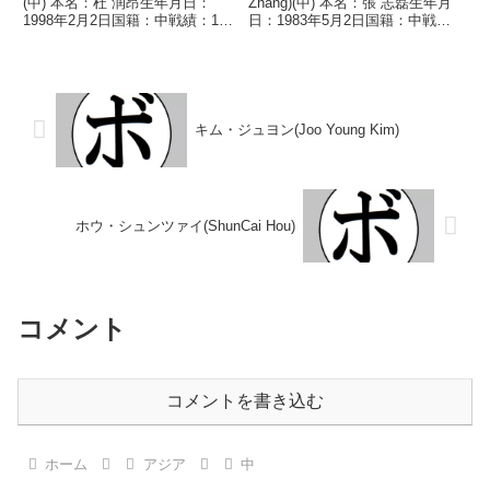
(中) 本名：杜 润昂生年月日：
Zhang)(中) 本名：張 志磊生年月
1998年2月2日国籍：中戦績：16
日：1983年5月2日国籍：中戦
戦9勝(7KO)6敗1分 【獲得タイト
績：31戦27勝(22KO)3敗1分 【獲
ル】なし【戦歴】2018/05/18
得タイトル】2009年度アジア選
●3RTKO リン・リーロン
手権スーパーヘビー級優勝(アマ
(中)2018/09/22 ○...
チュア)2010年度アジア競技...
キム・ジュヨン(Joo Young Kim)
ホウ・シュンツァイ(ShunCai Hou)
コメント
コメントを書き込む
ホーム
アジア
中