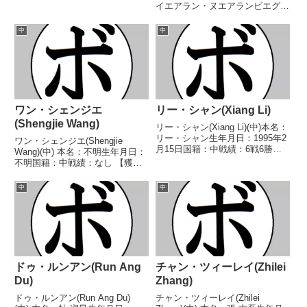
敗 【獲得タイトル】なし 【戦
イエアラン・ヌエアランビエグァ
歴】2024/04/05 ○1RTKO ツァ
生年月日：1993年1月11日国籍：
イ・シンユー(中)2024/11/09
中戦績：14戦11勝(6KO)2敗1
中
中
○5RTKO...
分 【獲得タイトル】なし 【戦
歴】2018/03/...
ワン・シェンジエ
リー・シャン(Xiang Li)
(Shengjie Wang)
リー・シャン(Xiang Li)(中)本名：
リー・シャン生年月日：1995年2
ワン・シェンジエ(Shengjie
月15日国籍：中戦績：6戦6勝
Wang)(中) 本名：不明生年月日：
(5KO)【獲得タイトル】WBOオリ
不明国籍：中戦績：なし 【獲得
エンタルライト級ユース王座
タイトル】なし 【戦歴】な
WBO中国スーパーフェザー級王
し 【補足情報】・中国-海南省海
中
中
座WBCアジア(ABCO)スーパーフ
口市出身。・2025/08/24にチャ
ェザ...
ン・ジュヌ(韓)と対戦する予定だ
ったが流...
ドゥ・ルンアン(Run Ang
チャン・ツィーレイ(Zhilei
Du)
Zhang)
ドゥ・ルンアン(Run Ang Du)
チャン・ツィーレイ(Zhilei