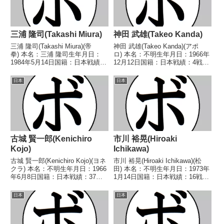
三浦 隆司(Takashi Miura)
神田 武雄(Takeo Kanda)
三浦 隆司(Takashi Miura)(帝
神田 武雄(Takeo Kanda)(アポ
拳) 本名：三浦 隆司生年月日：
ロ) 本名：不明生年月日：1966年
1984年5月14日国籍：日本戦績：
12月12日国籍：日本戦績：4戦2
37戦31勝(24KO)4敗2分 【獲得タ
勝(1KO)2敗 【獲得タイトル】な
イトル】2002年度国体少年の部
し 【戦歴】1990/05/20
日本
日本
ライト級優勝(アマチュア)第43代
○3RKO パティオ 和田(タイ
日本スーパーフェザー...
ガ)1990/06/13 ...
古城 賢一郎(Kenichiro
市川 裕晃(Hiroaki
Kojo)
Ichikawa)
古城 賢一郎(Kenichiro Kojo)(ヨネ
市川 裕晃(Hiroaki Ichikawa)(松
クラ) 本名：不明生年月日：1966
田) 本名：不明生年月日：1973年
年6月8日国籍：日本戦績：37戦
1月14日国籍：日本戦績：16戦8
19勝(6KO)13敗5分 【獲得タイト
勝(5KO)7敗1分 【獲得タイトル】
ル】1992年度A級トーナメントス
なし 【戦歴】1993/03/08 〇
日本
日本
ーパーフェザー級優勝第25代日
3RKO 荘司 邦博(相模原ヨネク
本スーパーフェザー...
ラ)199...