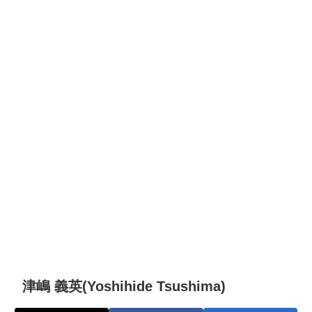
津嶋 義英(Yoshihide Tsushima)