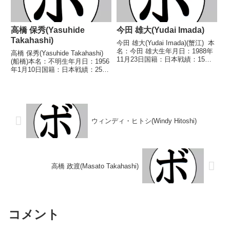
高橋 保秀(Yasuhide
今田 雄大(Yudai Imada)
Takahashi)
今田 雄大(Yudai Imada)(蟹江) 本
名：今田 雄大生年月日：1988年
高橋 保秀(Yasuhide Takahashi)
11月23日国籍：日本戦績：15戦6
(船橋)本名：不明生年月日：1956
勝(3KO)6敗3分 【獲得タイト
年1月10日国籍：日本戦績：25戦
ル】2016年度中日本フェザー級
14勝(10KO)11敗【獲得タイト
新人王 【戦歴】2014/07/20
ル】なし【戦歴】1973/05/11
△4R判定 ...
●4R判定 (採点不明) 松永 清(田
辺)19...
ウィンディ・ヒトシ(Windy Hitoshi)
高橋 政渡(Masato Takahashi)
コメント