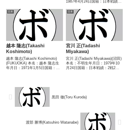
イトル】なし 【戦歴】
1987年4月24日国籍：日本戦績：
1980/07/13 ●6R判定 (採点不
8戦4勝(2KO)4敗 【獲得タイト
明) 波津久 中(大
ル】なし 【戦歴】2005/10/30
日本
日本
分)1980/11/20 ●2RKO 新井 容
○4R判定 3-0(39-37、39-37、
日(...
39-...
越本 隆志(Takashi
宮川 正(Tadashi
Koshimoto)
Miyakawa)
越本 隆志(Takashi Koshimoto)
宮川 正(Tadashi Miyakawa)(沼田)
(FUKUOKA) 本名：越本 隆志生
本名：不明生年月日：1979年10
年月日：1971年1月5日国籍：日
月24日国籍：日本戦績：2戦2敗
本戦績：43戦39勝(17KO)2敗2
【獲得タイトル】なし【戦歴】
分 【獲得タイトル】1993年度全
1998/09/18 ●4R判定 (採点不
日本フェザー級新人王第46代日
明) 前田 裕司(キク
本フェザー級王座第...
チ)1998/12/08 ●2...
黒田 徹(Toru Kuroda)
渡部 勝博(Katsuhiro Watanabe)