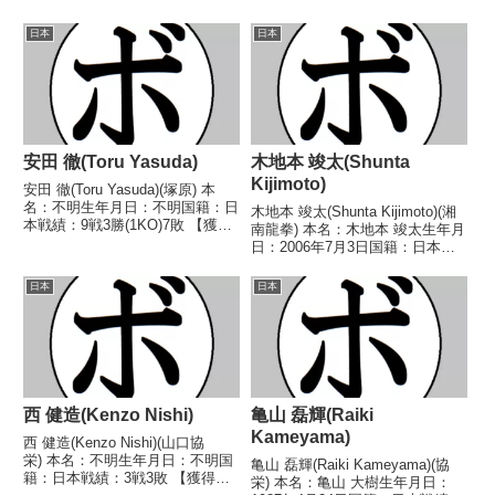
日本
日本
安田 徹(Toru Yasuda)
木地本 竣太(Shunta
Kijimoto)
安田 徹(Toru Yasuda)(塚原) 本
名：不明生年月日：不明国籍：日
木地本 竣太(Shunta Kijimoto)(湘
本戦績：9戦3勝(1KO)7敗 【獲得
南龍拳) 本名：木地本 竣太生年月
タイトル】1967年度全日本ミド
日：2006年7月3日国籍：日本戦
ル級新人王 【戦歴】
績：2戦1敗1分 【獲得タイトル】
1966/11/19 ○4R判定 (採点不
なし 【戦歴】2025/11/16 △4R
日本
日本
明) 原田 元七(平安)■196...
判定 1-1(39-37、37-39、38-3...
西 健造(Kenzo Nishi)
亀山 磊輝(Raiki
Kameyama)
西 健造(Kenzo Nishi)(山口協
栄) 本名：不明生年月日：不明国
亀山 磊輝(Raiki Kameyama)(協
籍：日本戦績：3戦3敗 【獲得タ
栄) 本名：亀山 大樹生年月日：