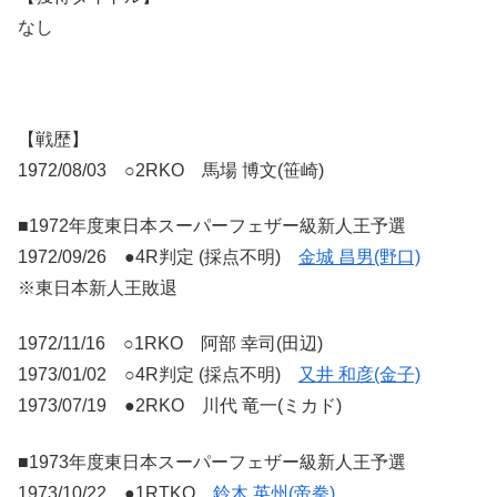
なし
【戦歴】
1972/08/03 ○2RKO 馬場 博文(笹崎)
■1972年度東日本スーパーフェザー級新人王予選
1972/09/26 ●4R判定 (採点不明)
金城 昌男(野口)
※東日本新人王敗退
1972/11/16 ○1RKO 阿部 幸司(田辺)
1973/01/02 ○4R判定 (採点不明)
又井 和彦(金子)
1973/07/19 ●2RKO 川代 竜一(ミカド)
■1973年度東日本スーパーフェザー級新人王予選
1973/10/22 ●1RTKO
鈴木 英州(帝拳)