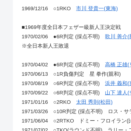
1969/12/16 ○1RKO
市川 登貴一(東海)
■1969年度全日本フェザー級新人王決定戦
1970/02/06 ●6R判定 (採点不明)
歌川 善介(
※全日本新人王敗退
1970/04/02 ●6R判定 (採点不明)
高橋 正雄(
1970/06/13 ○1R負傷判定 星 拳作(親和)
1970/08/19 ○6R判定 (採点不明)
浜井 義和(
1970/09/22 ○6R判定 (採点不明)
山下 達人(
1971/01/16 ○2RKO
太田 秀則(松田)
1971/03/26 ○10R判定 (採点不明) ロス・サ
1971/06/04 ○2RTKO ドミー・フロイラン(
1971/07/02 ○TKO(ラウンド不明) ラリー