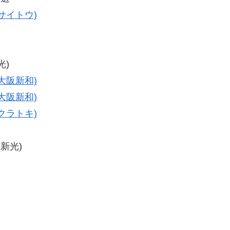
サイトウ)
光)
大阪新和)
大阪新和)
クラトキ)
(新光)