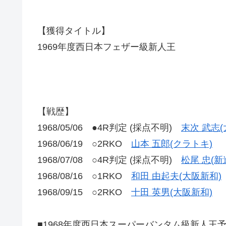
【獲得タイトル】
1969年度西日本フェザー級新人王
【戦歴】
1968/05/06 ●4R判定 (採点不明)
末次 武志(
1968/06/19 ○2RKO
山本 五郎(クラトキ)
1968/07/08 ○4R判定 (採点不明)
松尾 忠(新
1968/08/16 ○1RKO
和田 由起夫(大阪新和)
1968/09/15 ○2RKO
十田 英男(大阪新和)
■1968年度西日本スーパーバンタム級新人王