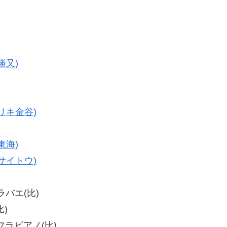
勝又)
リキ金谷)
東海)
サイトウ)
ラバエ(比)
比)
・フラビアノ(比)