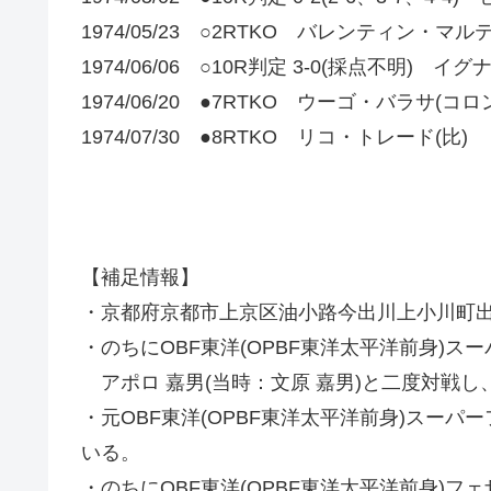
1974/05/23 ○2RTKO バレンティン・マ
1974/06/06 ○10R判定 3-0(採点不明)
1974/06/20 ●7RTKO ウーゴ・バラサ(コロ
1974/07/30 ●8RTKO リコ・トレード(比)
【補足情報】
・京都府京都市上京区油小路今出川上小川町
・のちにOBF東洋(OPBF東洋太平洋前身)ス
アポロ 嘉男(当時：文原 嘉男)と二度対戦
・元OBF東洋(OPBF東洋太平洋前身)スーパ
いる。
・のちにOBF東洋(OPBF東洋太平洋前身)フ