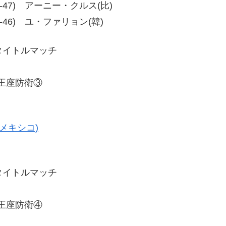
7、50-47) アーニー・クルス(比)
6、48-46) ユ・ファリョン(韓)
級タイトルマッチ
級王座防衛③
メキシコ)
級タイトルマッチ
級王座防衛④