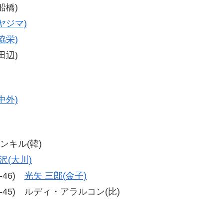
船橋)
ヤジマ)
協栄)
田辺)
中外)
ムンキル(韓)
沢(大川)
7-46)
光矢 三郎(金子)
5、49-45) ルディ・アラルコン(比)