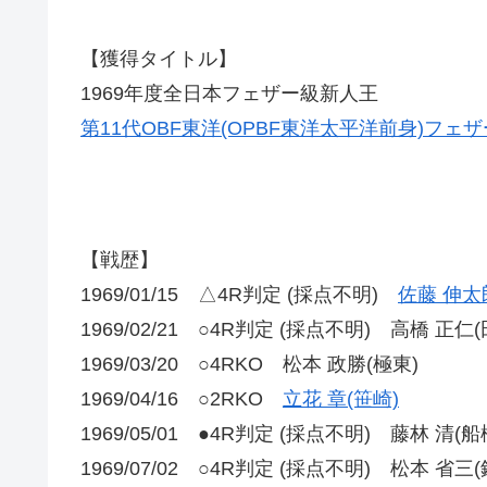
【獲得タイトル】
1969年度全日本フェザー級新人王
第11代OBF東洋(OPBF東洋太平洋前身)フェ
【戦歴】
1969/01/15 △4R判定 (採点不明)
佐藤 伸太
1969/02/21 ○4R判定 (採点不明) 高橋 正仁(
1969/03/20 ○4RKO 松本 政勝(極東)
1969/04/16 ○2RKO
立花 章(笹崎)
1969/05/01 ●4R判定 (採点不明) 藤林 清(船
1969/07/02 ○4R判定 (採点不明) 松本 省三(