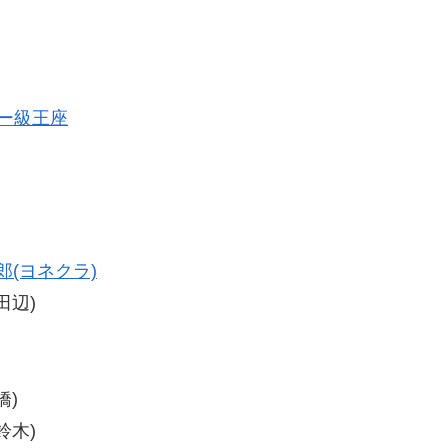
ザー級王座
郎(ヨネクラ)
田辺)
橋)
鈴木)