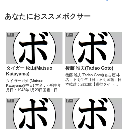
あなたにおススメボクサー
日本
日本
タイガー 松山(Matsuo
後藤 唯夫(Tadao Goto)
Katayama)
後藤 唯夫(Tadao Goto)(名古屋)本
名：不明生年月日：不明国籍：日
タイガー 松山(Matsuo
本戦績：2戦2敗【獲得タイト
Katayama)(中日) 本名：不明生年
ル】なし【戦歴】1946/03/08
月日：1943年1月23日国籍：日本
●3R棄権 安田 一(国
戦績：18戦8勝(6KO)8敗2分 【獲
民)1946/03/31 ●8R判定 (採点不
得タイトル】なし 【戦歴】
日本
日本
明) 増田 敏(不二)【補足...
1962/10/17 ●4R判定 (採点不
明) 伊藤 豊(岡崎)■...