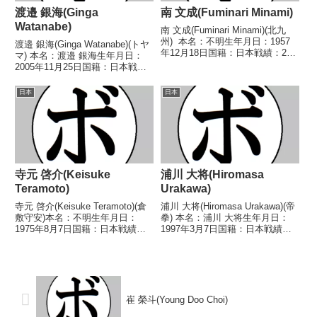
渡邉 銀海(Ginga
南 文成(Fuminari Minami)
Watanabe)
南 文成(Fuminari Minami)(北九
州) 本名：不明生年月日：1957
渡邉 銀海(Ginga Watanabe)(トヤ
年12月18日国籍：日本戦績：2戦
マ) 本名：渡邉 銀海生年月日：
2勝 【獲得タイトル】なし 【戦
2005年11月25日国籍：日本戦
歴】1978/01/19 ○4R判定 (採点
績：4戦1勝3敗 【獲得タイトル】
不明) 上野 修(熊本)1978/10/1...
なし 【戦歴】2022/11/27
日本
日本
●4RTKO 宮川 晟(升
田)2023/03/19 ○4...
寺元 啓介(Keisuke
浦川 大将(Hiromasa
Teramoto)
Urakawa)
寺元 啓介(Keisuke Teramoto)(倉
浦川 大将(Hiromasa Urakawa)(帝
敷守安)本名：不明生年月日：
拳) 本名：浦川 大将生年月日：
1975年8月7日国籍：日本戦績：
1997年3月7日国籍：日本戦績：
18戦4勝13敗1分【獲得タイト
14戦10勝(7KO)4敗 【獲得タイト
ル】なし【戦歴】2000/12/02
ル】2020年度全日本ライト級新
●4R判定 0-3(37-39、37-39、38-
人王 【戦歴】2018/03/03 ○4R
39) ...
判定 3-...
崔 榮斗(Young Doo Choi)