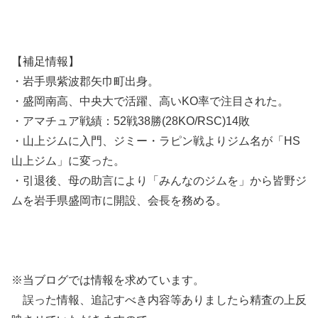
【補足情報】
・岩手県紫波郡矢巾町出身。
・盛岡南高、中央大で活躍、高いKO率で注目された。
・アマチュア戦績：52戦38勝(28KO/RSC)14敗
・山上ジムに入門、ジミー・ラピン戦よりジム名が「HS
山上ジム」に変った。
・引退後、母の助言により「みんなのジムを」から皆野ジ
ムを岩手県盛岡市に開設、会長を務める。
※当ブログでは情報を求めています。
誤った情報、追記すべき内容等ありましたら精査の上反