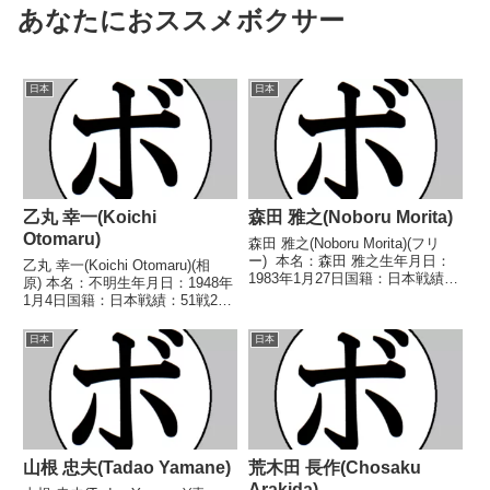
あなたにおススメボクサー
日本
日本
乙丸 幸一(Koichi
森田 雅之(Noboru Morita)
Otomaru)
森田 雅之(Noboru Morita)(フリ
ー) 本名：森田 雅之生年月日：
乙丸 幸一(Koichi Otomaru)(相
1983年1月27日国籍：日本戦績：
原) 本名：不明生年月日：1948年
14戦6勝(2KO)6敗2分 【獲得タイ
1月4日国籍：日本戦績：51戦27
トル】なし 【戦歴】
勝(1KO)16敗8分 【獲得タイト
2007/10/07 ○2RKO 寺前 明彦
ル】なし 【戦歴】1966/07/18
日本
日本
(陽光アダチ)2...
○4R判定 (採点不明) 高野 旭(国
際)196...
山根 忠夫(Tadao Yamane)
荒木田 長作(Chosaku
Arakida)