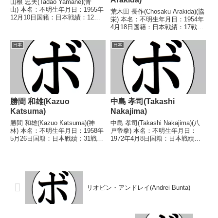
山根 忠夫(Tadao Yamane)(青
山) 本名：不明生年月日：1955年
荒木田 長作(Chosaku Arakida)(協
12月10日国籍：日本戦績：12戦6
栄) 本名：不明生年月日：1954年
勝(4KO)6敗 【獲得タイトル】な
4月18日国籍：日本戦績：17戦8
し 【戦歴】1979/05/04
勝(6KO)7敗2分 【獲得タイトル】
○3RTKO 高柳 伸二(国
なし 【戦歴】1972/08/26
日本
日本
際)1979/06/25 ○...
○2RKO 成田 正一(中
日)1972/09/...
勝間 和雄(Kazuo
中島 孝司(Takashi
Katsuma)
Nakajima)
勝間 和雄(Kazuo Katsuma)(神
中島 孝司(Takashi Nakajima)(八
林) 本名：不明生年月日：1958年
戸帝拳) 本名：不明生年月日：
5月26日国籍：日本戦績：31戦18
1972年4月8日国籍：日本戦績：
勝(14KO)12敗1分 【獲得タイト
11戦6勝(3KO)4敗1分 【獲得タイ
ル】第5代日本スーパーフライ級
トル】なし 【戦歴】
王座第7代日本スーパーフライ級
1991/06/27 ○4R判定 (採点不明)
王座 【戦歴】1980/0...
小堀 博昭(北海道...
リオビン・アンドレイ(Andrei Bunta)