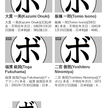
大貫 一美(Kazumi Onuki)
板橋 一郎(Tomio Isono)
大貫 一美(Kazumi Onuki)(元気)本
板橋 一郎(Tomio Isono)(SB日
名：不明生年月日：1982年3月20
東) 本名：不明生年月日：1941年
日国籍：日本戦績：3戦2敗1分
1月15日国籍：日本戦績：46戦13
【獲得タイトル】なし【戦歴】
勝(1KO)28敗5分 【獲得タイト
2010/01/25 △4R判定 1-1(38-
ル】なし 【戦歴】1960/09/20
日本
日本
39、39-38、38-38) 林崎 智嘉志
○4R判定 (採点不明) 池田 司(下
(八王...
館)■19...
福濱 統我(Toga
二宮 善照(Yoshiteru
Fukuhama)
Ninomiya)
福濱 統我(Toga Fukuhama)(ディ
二宮 善照(Yoshiteru Ninomiya)(ア
アマンテ) 本名：福濱 統我生年月
ポロ) 本名：不明生年月日：1973
日：2001年7月30日国籍：日本戦
年10月17日国籍：日本戦績：4戦
績：9戦4勝(1KO)4敗1分 【獲得
1勝(1KO) 2敗1分 【獲得タイト
タイトル】なし 【戦歴】
ル】なし 【戦歴】1992/09/07
2021/11/21 ○1RTKO 佐々木
△4R判定 (採点不明) 中谷 聖二
麟太朗(井岡弘樹)...
(...