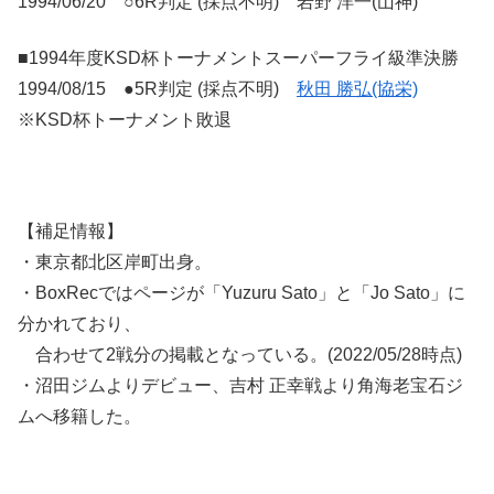
1994/06/20 ○6R判定 (採点不明) 岩野 洋一(山神)
■1994年度KSD杯トーナメントスーパーフライ級準決勝
1994/08/15 ●5R判定 (採点不明)
秋田 勝弘(協栄)
※KSD杯トーナメント敗退
【補足情報】
・東京都北区岸町出身。
・BoxRecではページが「Yuzuru Sato」と「Jo Sato」に
分かれており、
合わせて2戦分の掲載となっている。(2022/05/28時点)
・沼田ジムよりデビュー、吉村 正幸戦より角海老宝石ジ
ムへ移籍した。