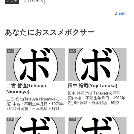
日本
1990年代
seki
あなたにおススメボクサー
日本
日本
二宮 哲也(Tetsuya
田中 裕司(Yuji Tanaka)
Ninomiya)
田中 裕司(Yuji Tanaka)(松戸平
沼) 本名：不明生年月日：1962年
二宮 哲也(Tetsuya Ninomiya)(八
2月6日国籍：日本戦績：5戦2勝2
尾) 本名：不明生年月日：1973年
敗1分 【獲得タイトル】な
7月24日国籍：日本戦績：1戦1
し 【戦歴】1980/04/20
敗 【獲得タイトル】なし 【戦
●1RKO 五代 英貴(平
歴】1992/11/03 ●4R判定 (採点
日本
日本
石)1980/08/12 △4R判定 (...
不明) 安部 悟(松田) 【補足情
報】・大阪府八...