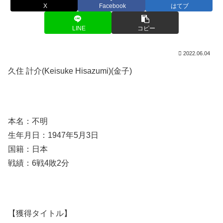
X
Facebook
はてブ
LINE
コピー
2022.06.04
久住 計介(Keisuke Hisazumi)(金子)
本名：不明
生年月日：1947年5月3日
国籍：日本
戦績：6戦4敗2分
【獲得タイトル】