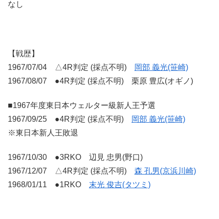
なし
【戦歴】
1967/07/04 △4R判定 (採点不明)
岡部 義光(笹崎)
1967/08/07 ●4R判定 (採点不明) 栗原 豊広(オギノ)
■1967年度東日本ウェルター級新人王予選
1967/09/25 ●4R判定 (採点不明)
岡部 義光(笹崎)
※東日本新人王敗退
1967/10/30 ●3RKO 辺見 忠男(野口)
1967/12/07 △4R判定 (採点不明)
森 孔男(京浜川崎)
1968/01/11 ●1RKO
末光 俊吉(タツミ)