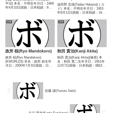
平沼) 本名：不明生年月日：1969
波田野 忠雄(Tadao Hatano)(ミカ
年4月10日国籍：日本戦績：9戦2
ド) 本名：不明生年月日：1953
勝(2KO)6敗1分 【獲得タイトル】
年8月12日国籍：日本戦績：16戦
なし 【戦歴】1992/02/14
10勝(5KO)4敗2分 【獲得タイト
○1RKO 来間 健二(国
ル】なし 【戦歴】■1973年度東
日本
日本
際)1992/05/09...
日本スーパーバンタム級新人王予
選1973/07/...
政所 椋(Ryo Mandokoro)
秋田 貫治(Kanji Akita)
政所 椋(Ryo Mandokoro)
秋田 貫治(Kanji Akita)(塚原) 本
(KWORLD3) 本名：政所 椋生年
名：秋田 寛二生年月日：1951年
月日：2000年7月3日国籍：日本
12月7日国籍：日本戦績：8戦3勝
戦績：8戦8勝(5KO) 【獲得タイト
(1KO)4敗1分 【獲得タイトル】な
ル】2022年度国体成年の部バン
し 【戦歴】1969/07/26 ●4R判
タム級優勝(アマチュア) 【戦歴】
定 (採点不明) 早海 正三(新
2023/06/10 ○1...
進)■196...
佐藤 譲(Yuzuru Sato)
古川 国夫(Kunio Furukawa)