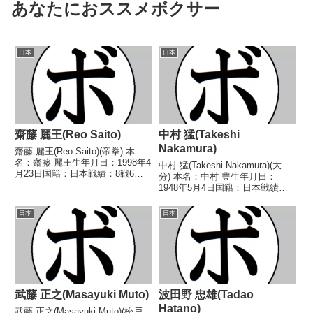
あなたにおススメボクサー
日本
日本
齋藤 麗王(Reo Saito)
中村 猛(Takeshi
Nakamura)
齋藤 麗王(Reo Saito)(帝拳) 本
名：齋藤 麗王生年月日：1998年4
中村 猛(Takeshi Nakamura)(大
月23日国籍：日本戦績：8戦6勝
分) 本名：中村 豊生年月日：
(6KO)2敗 【獲得タイトル】2014
1948年5月4日国籍：日本戦績：3
年度高校選抜ライト級優勝(アマ
戦3勝(3KO) 【獲得タイトル】な
チュア)2015年度高校選抜ライト
し 【戦歴】1970/06/09
日本
日本
級優勝(アマチュア)20...
○1RKO 山下 周二(熊
本)1970/08/24 ○3...
武藤 正之(Masayuki Muto)
波田野 忠雄(Tadao
Hatano)
武藤 正之(Masayuki Muto)(松戸