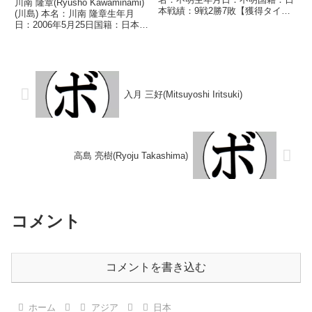
川南 隆章(Ryusho Kawaminami)
本戦績：9戦2勝7敗【獲得タイト
(川島) 本名：川南 隆章生年月
ル】なし【戦歴】1946/02/10
日：2006年5月25日国籍：日本戦
○6R判定 (採点不明) 田路 誠(新
績：1戦1勝(1KO) 【獲得タイト
日本)1946/03/11 ○4R判定 (採点
ル】なし 【戦歴】2026/05/18
不明) 近藤...
○2RKO ナリット・チャントー
(タイ) 【補足...
入月 三好(Mitsuyoshi Iritsuki)
高島 亮樹(Ryoju Takashima)
コメント
コメントを書き込む
ホーム
アジア
日本