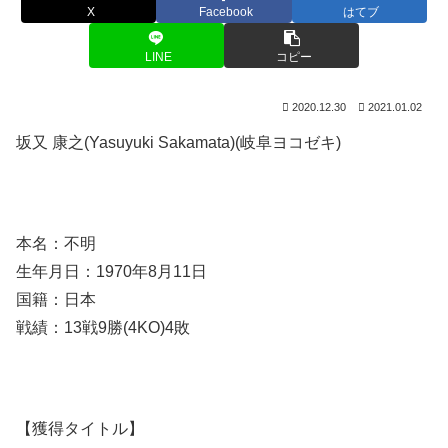
X
Facebook
はてブ
LINE
コピー
2020.12.30
2021.01.02
坂又 康之(Yasuyuki Sakamata)(岐阜ヨコゼキ)
本名：不明
生年月日：1970年8月11日
国籍：日本
戦績：13戦9勝(4KO)4敗
【獲得タイトル】