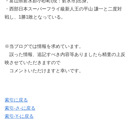
・富山県射水郡小杉町(現：射水市)出身。
・西部日本スーパーフライ級新人王の平山 謙一と二度対
戦し、1勝1敗となっている。
※当ブログでは情報を求めています。
誤った情報、追記すべき内容等ありましたら精査の上反
映させていただきますので
コメントいただけますと幸いです。
索引に戻る
索引-さ-に戻る
索引-Y-に戻る