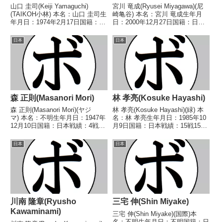
山口 圭司(Keiji Yamaguchi)
宮川 竜成(Ryusei Miyagawa)(尼
(TAIKOH小林) 本名：山口 圭司生
崎亀谷) 本名：宮川 竜成生年月
年月日：1974年2月17日国籍：日
日：2000年12月27日国籍：日本
本戦績：39戦30勝(11KO)8敗1
戦績：8戦8勝(3KO) 【獲得タイト
分 【獲得タイトル】1991年度高
ル】2023年度西日本スーパーラ
日本
日本
校選抜ライトフライ級優勝(アマ
イト級新人王 【戦歴】
チュア)1991年...
2023/04/01 ○1RKO...
森 正則(Masanori Mori)
林 孝亮(Kosuke Hayashi)
森 正則(Masanori Mori)(ヤジ
林 孝亮(Kosuke Hayashi)(緑) 本
マ) 本名：不明生年月日：1947年
名：林 孝亮生年月日：1985年10
12月10日国籍：日本戦績：4戦4
月9日国籍：日本戦績：15戦15勝
敗 【獲得タイトル】なし 【戦
(7KO) 【獲得タイトル】2006年
歴】1969/11/16 ●4R判定 (採点
度全日本バンタム級新人王 【戦
日本
日本
不明) 松尾 修(協
歴】2005/02/13 ○3RTKO 今田
栄)1970/01/15 ●4R...
直之(...
川南 隆章(Ryusho
三宅 伸(Shin Miyake)
Kawaminami)
三宅 伸(Shin Miyake)(国際)本
名：不明生年月日：不明国籍：日