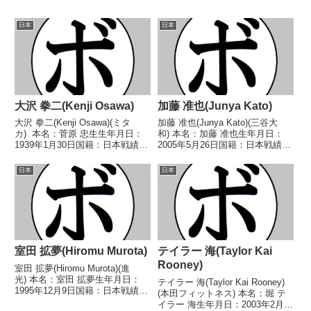
日本
日本
大沢 拳二(Kenji Osawa)
加藤 准也(Junya Kato)
大沢 拳二(Kenji Osawa)(ミタ
加藤 准也(Junya Kato)(三谷大
カ) 本名：菅原 忠生生年月日：
和) 本名：加藤 准也生年月日：
1939年1月30日国籍：日本戦績：
2005年5月26日国籍：日本戦績：
48戦25勝(3KO)18敗5分 【獲得タ
6戦2勝(1KO)1敗3分 【獲得タイ
イトル】なし 【戦歴】
トル】2025年東日本ライトフラ
日本
日本
1959/04/14 ○4R判定 (採点不
イ級新人王 【戦歴】
明) 広瀬 隆(帝...
2025/06/22 ○2RTKO タジ...
室田 拡夢(Hiromu Murota)
テイラー 海(Taylor Kai
Rooney)
室田 拡夢(Hiromu Murota)(進
光) 本名：室田 拡夢生年月日：
テイラー 海(Taylor Kai Rooney)
1995年12月9日国籍：日本戦績：
(本田フィットネス) 本名：堀 テ
20戦7勝(5KO)10敗3分 【獲得タ
イラー 海生年月日：2003年2月