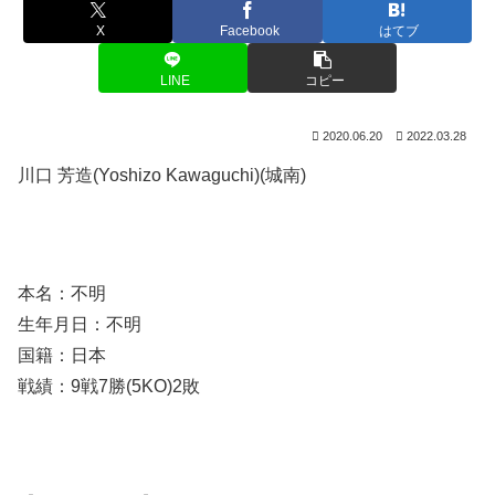
X
Facebook
はてブ
LINE
コピー
2020.06.20
2022.03.28
川口 芳造(Yoshizo Kawaguchi)(城南)
本名：不明
生年月日：不明
国籍：日本
戦績：9戦7勝(5KO)2敗