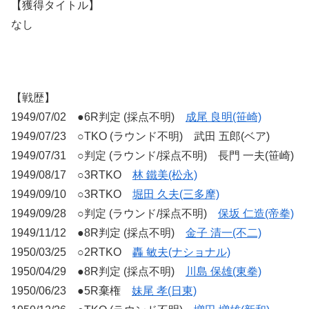
【獲得タイトル】
なし
【戦歴】
1949/07/02 ●6R判定 (採点不明)
成尾 良明(笹崎)
1949/07/23 ○TKO (ラウンド不明) 武田 五郎(ベア)
1949/07/31 ○判定 (ラウンド/採点不明) 長門 一夫(笹崎)
1949/08/17 ○3RTKO
林 鐵美(松永)
1949/09/10 ○3RTKO
堀田 久夫(三多摩)
1949/09/28 ○判定 (ラウンド/採点不明)
保坂 仁造(帝拳)
1949/11/12 ●8R判定 (採点不明)
金子 清一(不二)
1950/03/25 ○2RTKO
轟 敏夫(ナショナル)
1950/04/29 ●8R判定 (採点不明)
川島 保雄(東拳)
1950/06/23 ●5R棄権
妹尾 孝(日東)