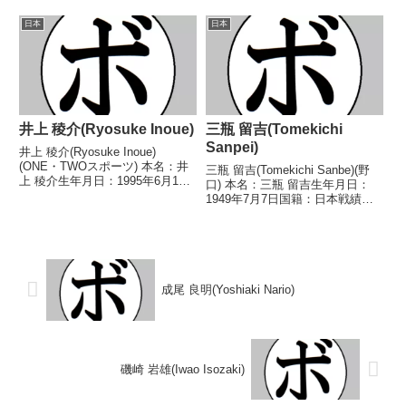
イトル】なし 【戦歴】
19日国籍：日本戦績：3戦2勝1
2016/04/28 ○1RTKO 柏原 海
敗 【獲得タイトル】2025年度西
日本
日本
(協栄山神)2016/...
部日本ミドル級新人王 【戦歴】
2025/05/31 ○4...
井上 稜介(Ryosuke Inoue)
三瓶 留吉(Tomekichi
Sanpei)
井上 稜介(Ryosuke Inoue)
(ONE・TWOスポーツ) 本名：井
三瓶 留吉(Tomekichi Sanbe)(野
上 稜介生年月日：1995年6月17
口) 本名：三瓶 留吉生年月日：
日国籍：日本戦績：9戦4勝
1949年7月7日国籍：日本戦績：
(1KO)3敗2分 【獲得タイトル】な
18戦5勝(3KO)11敗2分 【獲得タ
し 【戦歴】2021/10/14 ●4R判
イトル】なし 【戦歴】
定 0-3(37-39...
1969/08/28 ●4R判定 (採点不
明) 留岡 偲(金子)...
成尾 良明(Yoshiaki Nario)
磯崎 岩雄(Iwao Isozaki)