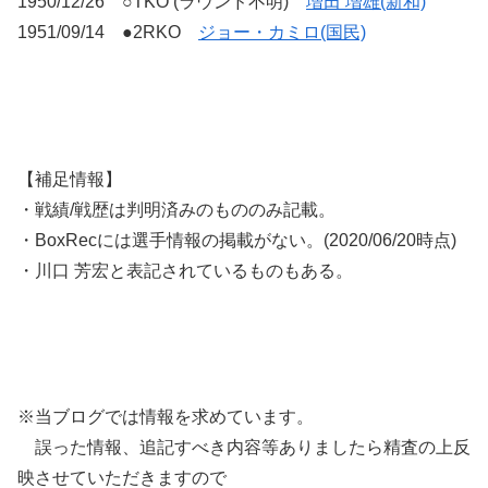
1950/12/26 ○TKO (ラウンド不明)
増田 増雄(新和)
1951/09/14 ●2RKO
ジョー・カミロ(国民)
【補足情報】
・戦績/戦歴は判明済みのもののみ記載。
・BoxRecには選手情報の掲載がない。(2020/06/20時点)
・川口 芳宏と表記されているものもある。
※当ブログでは情報を求めています。
誤った情報、追記すべき内容等ありましたら精査の上反
映させていただきますので