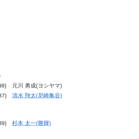
)
38-38) 元川 勇成(ヨシヤマ)
-37)
清水 翔太(尼崎亀谷)
勝
-39)
杉本 太一(勝輝)