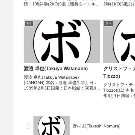
績：10戦4勝(2KO)6敗【獲得タイトル】
2勝(1KO)6敗
1947年度(第2回)東日本ウェルター級新
し 【戦歴】1984
人王【戦歴】1947(月日不明)
哲也(平和)■1
○1RKO 井出 望生(ベ...
イト級新...
日本
日本
渡邉 卓也(Takuya Watanabe)
クリストフ・ティ
Tiozzo)
渡邉 卓也(Takuya Watanabe)
(DANGAN) 本名：渡邉 卓也生年月日：
クリストフ・ティオゾ
1989年2月3日国籍：日本戦績：58戦42
Tiozzo)(仏)
勝(23KO)14敗2分 【獲得タイトル】
年6月1日国籍：
2019年度日本スーパーフェザー級最強
(23KO)2敗 
挑戦者WBCライト級ユース王...
フランス選手権
マチュア)1983年
野村 武(Takeshi Nomura)