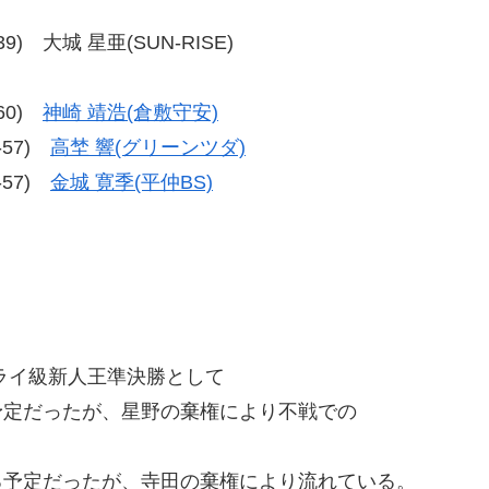
7-39) 大城 星亜(SUN-RISE)
-60)
神崎 靖浩(倉敷守安)
7-57)
高埜 響(グリーンツダ)
7-57)
金城 寛季(平仲BS)
ーフライ級新人王準決勝として
予定だったが、星野の棄権により不戦での
る予定だったが、寺田の棄権により流れている。