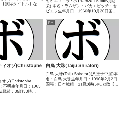
セビエフ・ラムダ(Ramzan Sebiev)(協
2分 【獲得タイトル】な
栄) 本名：ラムザン・バカエビッチ・セ
/07/21 ○2RKO 兵藤
ビエフ生年月日：1960年10月26日国
984年度中日本スーパーラ
籍：ロシア戦績：4戦4勝(2KO) 【獲得タ
イトル】1995年ソ連ヘビー級王者(アマ
日本
チュア)1996年ソ連ヘビー...
オゾ(Christophe
白鳥 大珠(Taiju Shiratori)
白鳥 大珠(Taiju Shiratori)(八王子中屋)本
名：白鳥 大珠生年月日：1996年2月2日
(Christophe
国籍：日本戦績：11戦8勝(5KO)3敗【獲
 本名：不明生年月日：1963
得タイトル】2015年度C級トーナメント
仏戦績：35戦33勝
ライト級優勝【戦歴】2015/05/06
【獲得タイトル】1982年度
○1RKO ...
ライトミドル級優勝(ア
度フラン...